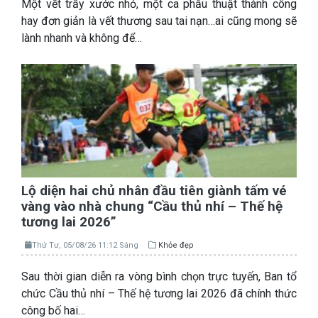
Một vết trầy xước nhỏ, một ca phẫu thuật thành công
hay đơn giản là vết thương sau tai nạn…ai cũng mong sẽ
lành nhanh và không để…
Lộ diện hai chủ nhân đầu tiên giành tấm vé
vàng vào nhà chung “Cầu thủ nhí – Thế hệ
tương lai 2026”
Thứ Tư, 05/08/26 11:12 Sáng
Khỏe đẹp
Sau thời gian diễn ra vòng bình chọn trực tuyến, Ban tổ
chức Cầu thủ nhí – Thế hệ tương lai 2026 đã chính thức
công bố hai…