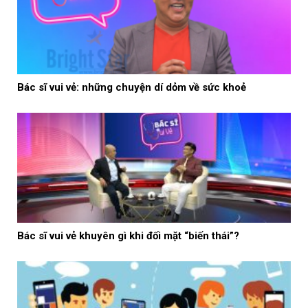
Bác sĩ vui vẻ: những chuyện dí dỏm về sức khoẻ
Bác sĩ vui vẻ khuyên gì khi đối mặt “biến thái”?