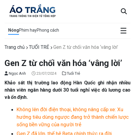
×
☰
Nóng
Phim hay
Phong cách
Trang chủ
TUỔI TRẺ
Gen Z từ chối văn hóa ‘vâng lời’
Gen Z từ chối văn hóa ‘vâng lời’
Ngọc Anh
23/07/2024
Tuổi Trẻ
Khảo sát thị trường lao động Hàn Quốc ghi nhận nhiều
nhân viên ngân hàng dưới 30 tuổi nghỉ việc dù lương cao
và ổn định.
Không lên đời điện thoại, không nâng cấp xe: Xu
hướng tiêu dùng ngược đang trở thành chiến lược
sống bền vững của người trẻ
Gen Z đã lớn, thế hệ Beta chính thức ra đời