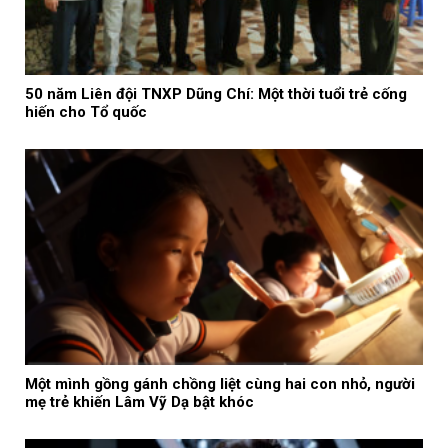
50 năm Liên đội TNXP Dũng Chí: Một thời tuổi trẻ cống
hiến cho Tổ quốc
Một mình gồng gánh chồng liệt cùng hai con nhỏ, người
mẹ trẻ khiến Lâm Vỹ Dạ bật khóc