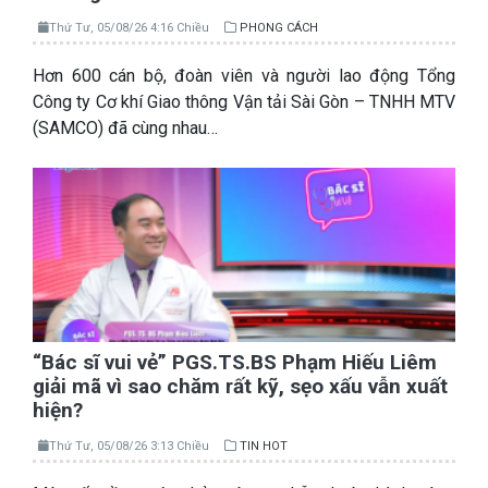
Thứ Tư, 05/08/26 4:16 Chiều
PHONG CÁCH
Hơn 600 cán bộ, đoàn viên và người lao động Tổng
Công ty Cơ khí Giao thông Vận tải Sài Gòn – TNHH MTV
(SAMCO) đã cùng nhau…
“Bác sĩ vui vẻ” PGS.TS.BS Phạm Hiếu Liêm
giải mã vì sao chăm rất kỹ, sẹo xấu vẫn xuất
hiện?
Thứ Tư, 05/08/26 3:13 Chiều
TIN HOT