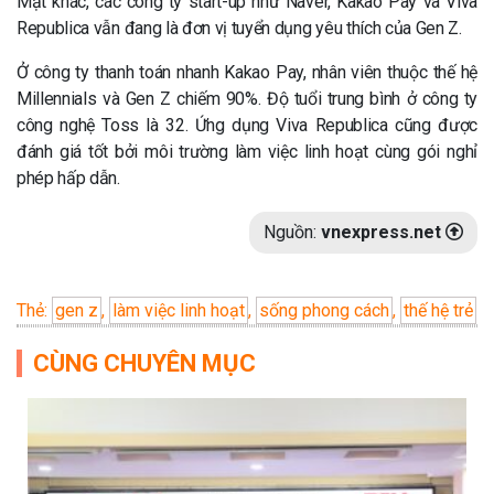
Mặt khác, các công ty start-up như Naver, Kakao Pay và Viva
Republica vẫn đang là đơn vị tuyển dụng yêu thích của Gen Z.
Ở công ty thanh toán nhanh Kakao Pay, nhân viên thuộc thế hệ
Millennials và Gen Z chiếm 90%. Độ tuổi trung bình ở công ty
công nghệ Toss là 32. Ứng dụng Viva Republica cũng được
đánh giá tốt bởi môi trường làm việc linh hoạt cùng gói nghỉ
phép hấp dẫn.
Nguồn:
vnexpress.net
Thẻ:
gen z
,
làm việc linh hoạt
,
sống phong cách
,
thế hệ trẻ
CÙNG CHUYÊN MỤC