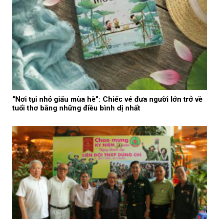
“Nơi tụi nhỏ giấu mùa hè”: Chiếc vé đưa người lớn trở về
tuổi thơ bằng những điều bình dị nhất