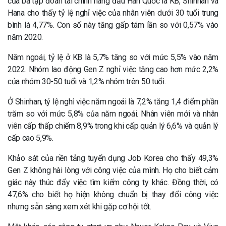
của ba tập đoàn tài chính hàng đầu Hàn Quốc là KB, Shinhan và
Hana cho thấy tỷ lệ nghỉ việc của nhân viên dưới 30 tuổi trung
bình là 4,77%. Con số này tăng gấp tám lần so với 0,57% vào
năm 2020.
Năm ngoái, tỷ lệ ở KB là 5,7% tăng so với mức 5,5% vào năm
2022. Nhóm lao động Gen Z nghỉ việc tăng cao hơn mức 2,2%
của nhóm 30-50 tuổi và 1,2% nhóm trên 50 tuổi.
Ở Shinhan, tỷ lệ nghỉ việc năm ngoái là 7,2% tăng 1,4 điểm phần
trăm so với mức 5,8% của năm ngoái. Nhân viên mới và nhân
viên cấp thấp chiếm 8,9% trong khi cấp quản lý 6,6% và quản lý
cấp cao 5,9%.
Khảo sát của nền tảng tuyển dụng Job Korea cho thấy 49,3%
Gen Z không hài lòng với công việc của mình. Họ cho biết cảm
giác này thúc đẩy việc tìm kiếm công ty khác. Đồng thời, có
47,6% cho biết họ hiện không chuẩn bị thay đổi công việc
nhưng sẵn sàng xem xét khi gặp cơ hội tốt.