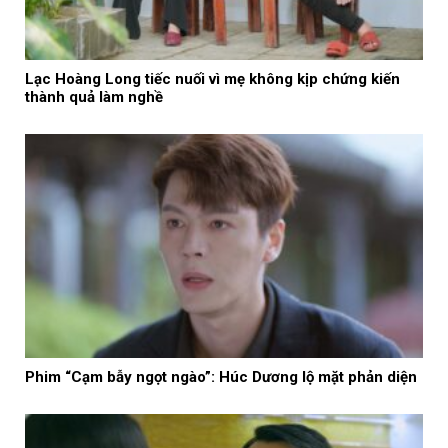
Lạc Hoàng Long tiếc nuối vì mẹ không kịp chứng kiến
thành quả làm nghề
Phim “Cạm bẫy ngọt ngào”: Húc Dương lộ mặt phản diện