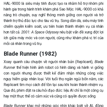
HAL-9000 là siêu máy tính được tạo ra nhằm hỗ trợ nhóm phi
hành gia trong hành trình khám phá Sao Mộc. HAL-9000 có khả
năng trò chuyện, suy nghĩ thông minh giống con người và trở
thành trợ thủ đắc lực cho tàu vũ trụ. Song dần dà, siêu máy tính
chiếm quyền kiểm soát, ưu tiên hoàn thành nhiệm vụ cá nhân
hơn tất cả.
2001: A Space Odyssey
nêu bật vấn đề xung đột lợi
ích giữa máy móc và con người, cũng như khám phá vị trí của
mỗi cá nhân trong vũ trụ.
Blade Runner (1982)
Xoay quanh câu chuyện về người nhân bản (Replicant),
Blade
Runner
thể hiện hình ảnh robot có hình dáng và hành vi giống
con người nhưng được thiết kế đảm nhận những công việc
nguy hiểm giúp nhân loại. Với tuổi thọ ngắn ngủi bốn năm, các
Replicant tìm mọi cách để tồn tại sau khi hoàn thành nhiệm vụ.
Qua đó, phim đặt ra câu hỏi đạo đức: liệu AI chỉ là một công cụ
hay một thực thể có cảm xúc và cũng có quyền được sống.
Blade Runner
khai mở những góc nhìn khác biệt về AI, đồng