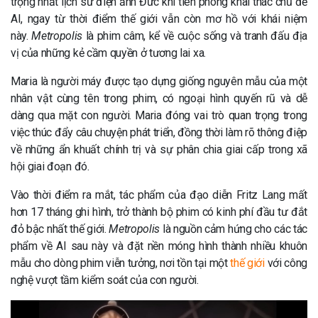
trọng nhất lịch sử điện ảnh Đức khi tiên phong khai thác chủ đề
AI, ngay từ thời điểm thế giới vẫn còn mơ hồ với khái niệm
này.
Metropolis
là phim câm, kể về cuộc sống và tranh đấu địa
vị của những kẻ cầm quyền ở tương lai xa.
Maria là người máy được tạo dựng giống nguyên mẫu của một
nhân vật cùng tên trong phim, có ngoại hình quyến rũ và dễ
dàng qua mặt con người. Maria đóng vai trò quan trọng trong
việc thúc đẩy câu chuyện phát triển, đồng thời làm rõ thông điệp
về những ẩn khuất chính trị và sự phân chia giai cấp trong xã
hội giai đoạn đó.
Vào thời điểm ra mắt, tác phẩm của đạo diễn Fritz Lang mất
hơn 17 tháng ghi hình, trở thành bộ phim có kinh phí đầu tư đắt
đỏ bậc nhất thế giới.
Metropolis
là nguồn cảm hứng cho các tác
phẩm về AI sau này và đặt nền móng hình thành nhiều khuôn
mẫu cho dòng phim viễn tưởng, nơi tồn tại một
thế giới
với công
nghệ vượt tầm kiểm soát của con người.