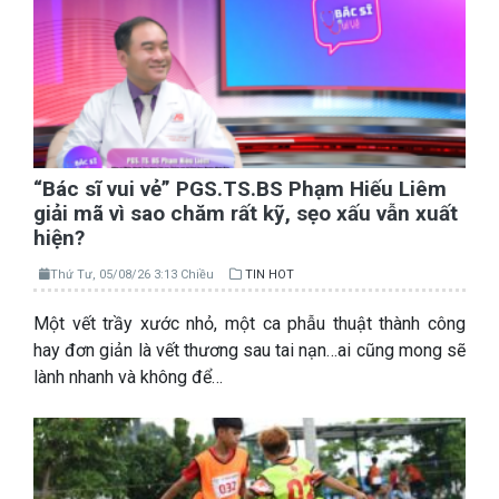
“Bác sĩ vui vẻ” PGS.TS.BS Phạm Hiếu Liêm
giải mã vì sao chăm rất kỹ, sẹo xấu vẫn xuất
hiện?
Thứ Tư, 05/08/26 3:13 Chiều
TIN HOT
Một vết trầy xước nhỏ, một ca phẫu thuật thành công
hay đơn giản là vết thương sau tai nạn…ai cũng mong sẽ
lành nhanh và không để…