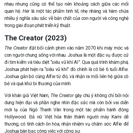
nhau nhưng cũng có thể tạo nên khoảng cách giữa các mối
quan hệ.
Her
là một tác phẩm tinh tế, nhẹ nhàng và hàm chứa
nhiều ý nghĩa sâu sắc về bản chất của con người và công nghệ
trong giai đoạn phát triển kỹ thuật.
The Creator (2023)
The Creator
đặt bối cảnh phim vào năm 2070 khi máy móc và
con người chung sống với nhau. Joshua là một đặc vụ được cử
đi tìm kiếm và tiêu diệt “siêu vũ khí AI”. Qua quá trình khám phá,
Joshua phát hiện ra “siêu vũ khí” đó chính là cô bé 6 tuổi Alfie.
Joshua gắn bó cùng Alfie từ đó, và nhận ra mối liên hệ giữa cô
bé và quá khứ bi thương của mình.
Với khán giả Việt Nam,
The Creator
gây chú ý không chỉ bởi nội
dung hiện đại và phần nghe nhìn đặc sắc mà còn bởi vai diễn
mới lạ của Ngô Thanh Vân trong một tác phẩm hành động
Hollywood. Đả nữ Việt hóa thân thành người máy Kami dễ
thương, có tính cách ôn hòa, nhận nhiệm vụ chăm sóc Alfie để
Joshua bàn bạc công việc với cộng sự.