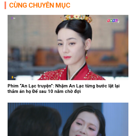
CÙNG CHUYÊN MỤC
Phim “An Lạc truyện”: Nhậm An Lạc từng bước lật lại
thảm án họ Đế sau 10 năm chờ đợi