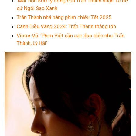
‘Mai’ hơn 500 tỷ đồng của Trấn Thành nhận 10 đề
cử Ngôi Sao Xanh
Trấn Thành nhá hàng phim chiếu Tết 2025
Cánh Diều Vàng 2024: Trấn Thành thắng lớn
Victor Vũ: ‘Phim Việt cần các đạo diễn như Trấn
Thành, Lý Hải’