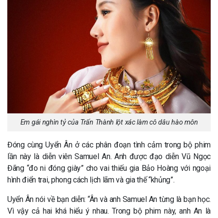
Em gái nghìn tỷ của Trấn Thành lột xác làm cô dâu hào môn
Đóng cùng Uyển Ân ở các phân đoạn tình cảm trong bộ phim
lần này là diễn viên Samuel An. Anh được đạo diễn Vũ Ngọc
Đãng “đo ni đóng giày” cho vai thiếu gia Bảo Hoàng với ngoại
hình điển trai, phong cách lịch lãm và gia thế “khủng”.
Uyển Ân nói về bạn diễn: “Ân và anh Samuel An từng là bạn học.
Vì vậy cả hai khá hiểu ý nhau. Trong bộ phim này, anh An là