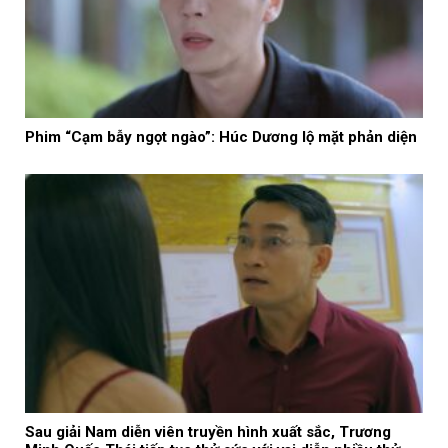
Phim “Cạm bẫy ngọt ngào”: Húc Dương lộ mặt phản diện
Sau giải Nam diễn viên truyền hình xuất sắc, Trương