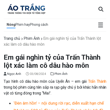
×
☰
Nóng
Phim hay
Phong cách
Trang chủ
Phim Ảnh
Em gái nghìn tỷ của Trấn Thành lột
xác làm cô dâu hào môn
Em gái nghìn tỷ của Trấn Thành
lột xác làm cô dâu hào môn
Ngọc Anh
03/08/2024
Phim Ảnh
Tạo hình cô dâu hào môn của Uyển Ân – em gái
Trấn Thành
trong bộ phim cùng tên sắp ra rạp gây chú ý bởi khác hẳn nhân
vật cô từng đóng trong “Mai”.
‘Đèn âm hồn’ – nội dung rời rạc, diễn xuất hạn chế