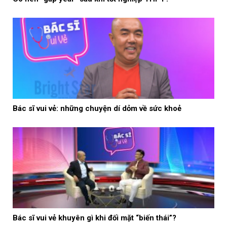
Bác sĩ vui vẻ: những chuyện dí dỏm về sức khoẻ
Bác sĩ vui vẻ khuyên gì khi đối mặt “biến thái”?