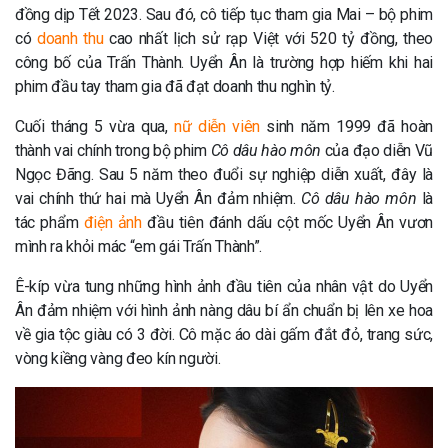
đồng dịp Tết 2023. Sau đó, cô tiếp tục tham gia Mai – bộ phim
có
doanh thu
cao nhất lịch sử rạp Việt với 520 tỷ đồng, theo
công bố của Trấn Thành. Uyển Ân là trường hợp hiếm khi hai
phim đầu tay tham gia đã đạt doanh thu nghìn tỷ.
Cuối tháng 5 vừa qua,
nữ diễn viên
sinh năm 1999 đã hoàn
thành vai chính trong bộ phim
Cô dâu hào môn
của đạo diễn Vũ
Ngọc Đãng. Sau 5 năm theo đuổi sự nghiệp diễn xuất, đây là
vai chính thứ hai mà Uyển Ân đảm nhiệm.
Cô dâu hào môn
là
tác phẩm
điện ảnh
đầu tiên đánh dấu cột mốc Uyển Ân vươn
mình ra khỏi mác “em gái Trấn Thành”.
Ê-kíp vừa tung những hình ảnh đầu tiên của nhân vật do Uyển
Ân đảm nhiệm với hình ảnh nàng dâu bí ẩn chuẩn bị lên xe hoa
về gia tộc giàu có 3 đời. Cô mặc áo dài gấm đắt đỏ, trang sức,
vòng kiềng vàng đeo kín người.