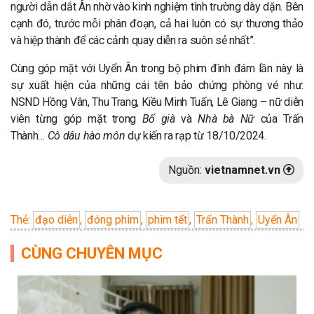
người dẫn dắt Ân nhờ vào kinh nghiệm tình trường dày dặn. Bên
cạnh đó, trước mỗi phân đoạn, cả hai luôn có sự thương thảo
và hiệp thành để các cảnh quay diễn ra suôn sẻ nhất”.
Cùng góp mặt với Uyển Ân trong bộ phim đình đám lần này là
sự xuất hiện của những cái tên bảo chứng phòng vé như:
NSND Hồng Vân, Thu Trang, Kiều Minh Tuấn, Lê Giang – nữ diễn
viên từng góp mặt trong
Bố già
và
Nhà bà Nữ
của Trấn
Thành…
Cô dâu hào môn
dự kiến ra rạp từ 18/10/2024.
Nguồn:
vietnamnet.vn
Thẻ:
đạo diễn
,
đóng phim
,
phim tết
,
Trấn Thành
,
Uyển Ân
CÙNG CHUYÊN MỤC