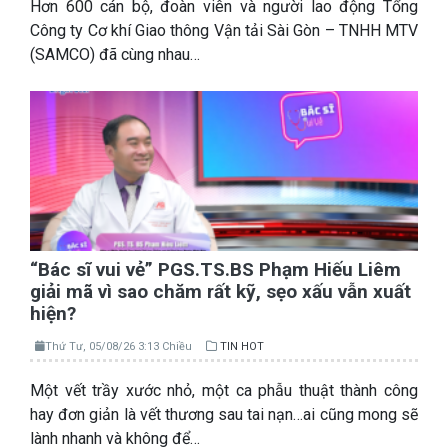
Hơn 600 cán bộ, đoàn viên và người lao động Tổng
Công ty Cơ khí Giao thông Vận tải Sài Gòn – TNHH MTV
(SAMCO) đã cùng nhau…
“Bác sĩ vui vẻ” PGS.TS.BS Phạm Hiếu Liêm
giải mã vì sao chăm rất kỹ, sẹo xấu vẫn xuất
hiện?
Thứ Tư, 05/08/26 3:13 Chiều
TIN HOT
Một vết trầy xước nhỏ, một ca phẫu thuật thành công
hay đơn giản là vết thương sau tai nạn…ai cũng mong sẽ
lành nhanh và không để…