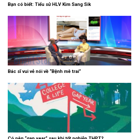
Bạn có biết: Tiểu sử HLV Kim Sang Sik
Bác sĩ vui vẻ nói về “Bệnh mê trai”
Có nên “gap year” sau khi tốt nghiệp THPT?