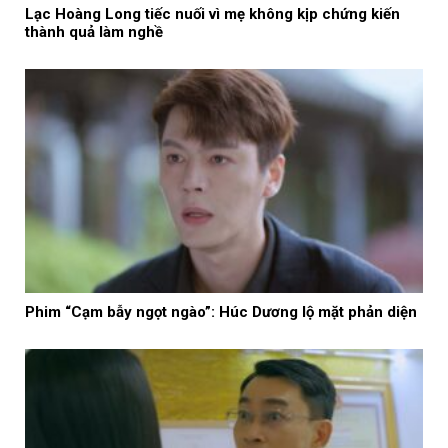
Lạc Hoàng Long tiếc nuối vì mẹ không kịp chứng kiến
thành quả làm nghề
Phim “Cạm bẫy ngọt ngào”: Húc Dương lộ mặt phản diện