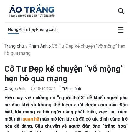
×
☰
Nóng
Phim hay
Phong cách
Trang chủ
Phim Ảnh
Cô Tư Đẹp kể chuyện “vỡ mộng” hẹn
hò qua mạng
Cô Tư Đẹp kể chuyện “vỡ mộng”
hẹn hò qua mạng
Ngọc Anh
15/10/2024
Phim Ảnh
Hiện nay, việc chồng có “người thứ 3” dễ khiến người phụ
nữ đau khổ và không thể kiểm soát được cảm xúc. Đặc
biệt, khi mạng xã hội ngày càng phát triển, việc tìm kiếm
một mối
quan hệ
mập mờ lén lúc dù đã có gia đình càng trở
nên dễ dàng. Câu chuyện về người đàn ông “trăng hoa”