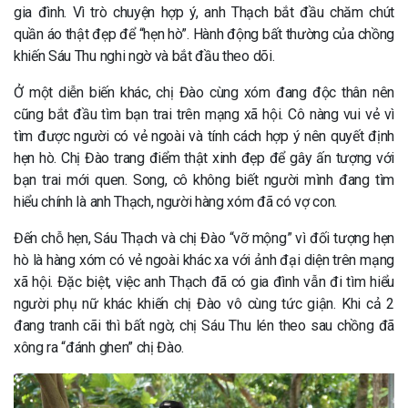
gia đình. Vì trò chuyện hợp ý, anh Thạch bắt đầu chăm chút
quần áo thật đẹp để “hẹn hò”. Hành động bất thường của chồng
khiến Sáu Thu nghi ngờ và bắt đầu theo dõi.
Ở một diễn biến khác, chị Đào cùng xóm đang độc thân nên
cũng bắt đầu tìm bạn trai trên mạng xã hội. Cô nàng vui vẻ vì
tìm được người có vẻ ngoài và tính cách hợp ý nên quyết định
hẹn hò. Chị Đào trang điểm thật xinh đẹp để gây ấn tượng với
bạn trai mới quen. Song, cô không biết người mình đang tìm
hiểu chính là anh Thạch, người hàng xóm đã có vợ con.
Đến chỗ hẹn, Sáu Thạch và chị Đào “vỡ mộng” vì đối tượng hẹn
hò là hàng xóm có vẻ ngoài khác xa với ảnh đại diện trên mạng
xã hội. Đặc biệt, việc anh Thạch đã có gia đình vẫn đi tìm hiểu
người phụ nữ khác khiến chị Đào vô cùng tức giận. Khi cả 2
đang tranh cãi thì bất ngờ, chị Sáu Thu lén theo sau chồng đã
xông ra “đánh ghen” chị Đào.