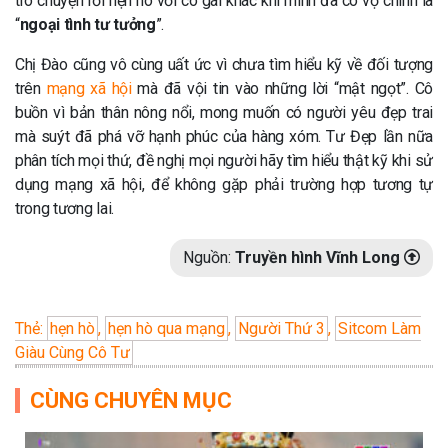
trò chuyện rồi hẹn hò với cô gái khác khi mình đã có vợ chính là
“
ngoại tình tư tưởng
”.
Chị Đào cũng vô cùng uất ức vì chưa tìm hiểu kỹ về đối tượng
trên
mạng xã hội
mà đã vội tin vào những lời “mật ngọt”. Cô
buồn vì bản thân nông nổi, mong muốn có người yêu đẹp trai
mà suýt đã phá vỡ hạnh phúc của hàng xóm. Tư Đẹp lần nữa
phân tích mọi thứ, đề nghị mọi người hãy tìm hiểu thật kỹ khi sử
dụng mạng xã hội, để không gặp phải trường hợp tương tự
trong tương lai.
Nguồn:
Truyền hình Vĩnh Long
Thẻ:
hẹn hò
,
hẹn hò qua mạng
,
Người Thứ 3
,
Sitcom Làm
Giàu Cùng Cô Tư
CÙNG CHUYÊN MỤC