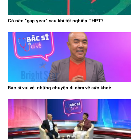
Có nên “gap year” sau khi tốt nghiệp THPT?
Bác sĩ vui vẻ: những chuyện dí dỏm về sức khoẻ