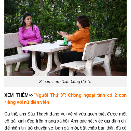
Sitcom Làm Giàu Cùng Cô Tư
XEM THÊM>>
“Người Thứ 3”: Chồng ngoại tình có 2 con
riêng với nữ diễn viên
Cụ thể, anh Sáu Thạch đang vui vẻ vì vừa quen biết được một
cô gái xinh đẹp trên mạng xã hội. Anh gác hết việc gia đình chỉ
để nhắn tin, trò chuyện với bạn gái mới, bất chấp bản thân đã có