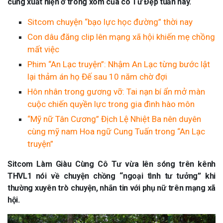
cũng xuất hiện ở trong xóm của cô Tư Đẹp tuần này.
Sitcom chuyện “bạo lực học đường” thời nay
Con dâu đăng clip lên mạng xã hội khiến mẹ chồng
mất việc
Phim “An Lạc truyện”: Nhậm An Lạc từng bước lật
lại thảm án họ Đế sau 10 năm chờ đợi
Hôn nhân trong gương vỡ: Tai nạn bí ẩn mở màn
cuộc chiến quyền lực trong gia đình hào môn
“Mỹ nữ Tân Cương” Địch Lệ Nhiệt Ba nên duyên
cùng mỹ nam Hoa ngữ Cung Tuấn trong “An Lạc
truyện”
Sitcom Làm Giàu Cùng Cô Tư vừa lên sóng trên kênh
THVL1 nói về chuyện chồng “ngoại tình tư tưởng” khi
thường xuyên trò chuyện, nhắn tin với phụ nữ trên mạng xã
hội.