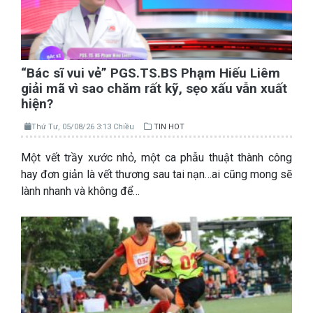
“Bác sĩ vui vẻ” PGS.TS.BS Phạm Hiếu Liêm
giải mã vì sao chăm rất kỹ, sẹo xấu vẫn xuất
hiện?
Thứ Tư, 05/08/26 3:13 Chiều
TIN HOT
Một vết trầy xước nhỏ, một ca phẫu thuật thành công
hay đơn giản là vết thương sau tai nạn…ai cũng mong sẽ
lành nhanh và không để…