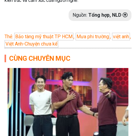
kiến trúc và cảm xúc của người nghe.
Nguồn:
Tổng hợp, NLD
Thẻ:
Bảo tàng mỹ thuật TP HCM
,
Mưa phi trường
,
việt anh
,
Việt Anh-Chuyện chưa kể
CÙNG CHUYÊN MỤC