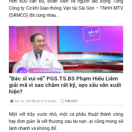
Hơn 600 cán bộ, đoàn viên và người lao động Tổng
Công ty Cơ khí Giao thông Vận tải Sài Gòn – TNHH MTV
(SAMCO) đã cùng nhau…
“Bác sĩ vui vẻ” PGS.TS.BS Phạm Hiếu Liêm
giải mã vì sao chăm rất kỹ, sẹo xấu vẫn xuất
hiện?
Thứ Tư, 05/08/26 3:13 Chiều
TIN HOT
Một vết trầy xước nhỏ, một ca phẫu thuật thành công
hay đơn giản là vết thương sau tai nạn…ai cũng mong sẽ
lành nhanh và không để…