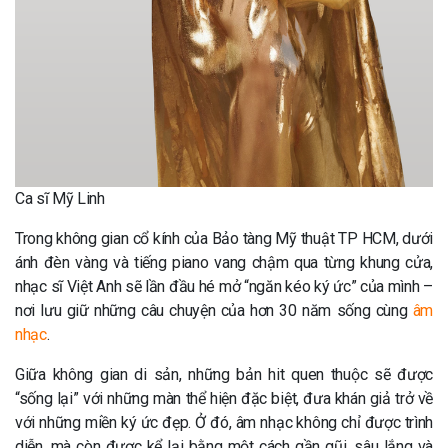
Ca sĩ Mỹ Linh
Trong không gian cổ kính của Bảo tàng Mỹ thuật TP HCM, dưới
ánh đèn vàng và tiếng piano vang chậm qua từng khung cửa,
nhạc sĩ Việt Anh sẽ lần đầu hé mở “ngăn kéo ký ức” của mình –
nơi lưu giữ những câu chuyện của hơn 30 năm sống cùng
âm
nhạc
.
Giữa không gian di sản, những bản hit quen thuộc sẽ được
“sống lại” với những màn thể hiện đặc biệt, đưa khán giả trở về
với những miền ký ức đẹp. Ở đó, âm nhạc không chỉ được trình
diễn, mà còn được kể lại bằng một cách gần gũi, sâu lắng và