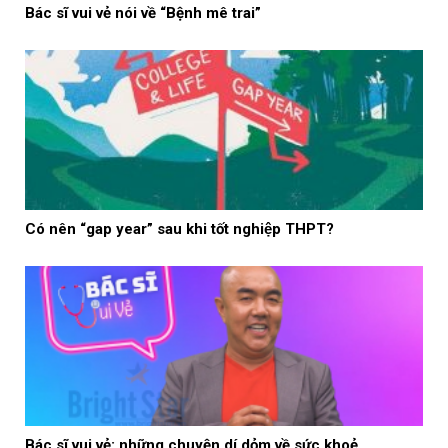
Bác sĩ vui vẻ nói về “Bệnh mê trai”
Có nên “gap year” sau khi tốt nghiệp THPT?
Bác sĩ vui vẻ: những chuyện dí dỏm về sức khoẻ