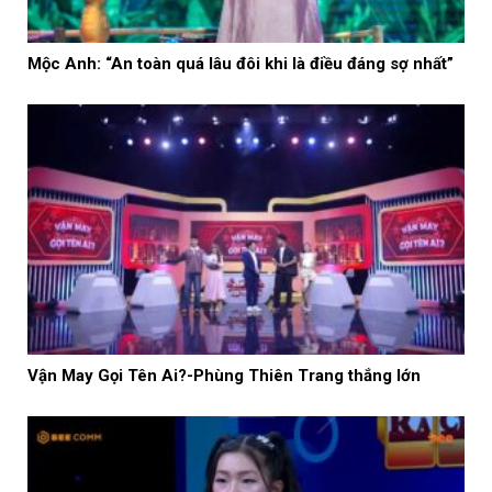
Mộc Anh: “An toàn quá lâu đôi khi là điều đáng sợ nhất”
Vận May Gọi Tên Ai?-Phùng Thiên Trang thắng lớn