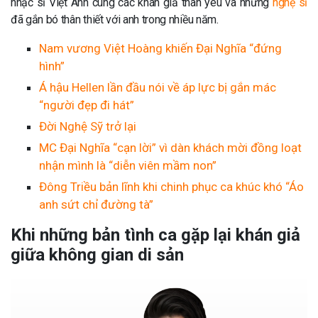
nhạc sĩ Việt Anh cùng các khán giả thân yêu và những
nghệ sĩ
đã gắn bó thân thiết với anh trong nhiều năm.
Nam vương Việt Hoàng khiến Đại Nghĩa “đứng
hình”
Á hậu Hellen lần đầu nói về áp lực bị gắn mác
“người đẹp đi hát”
Đời Nghệ Sỹ trở lại
MC Đại Nghĩa “cạn lời” vì dàn khách mời đồng loạt
nhận mình là “diễn viên mầm non”
Đông Triều bản lĩnh khi chinh phục ca khúc khó “Áo
anh sứt chỉ đường tà”
Khi những bản tình ca gặp lại khán giả
giữa không gian di sản