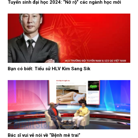
Tuyển sinh đại học 2024: “Nở rộ” các ngành học mới
Bạn có biết: Tiểu sử HLV Kim Sang Sik
Bác sĩ vui vẻ nói về “Bệnh mê trai”