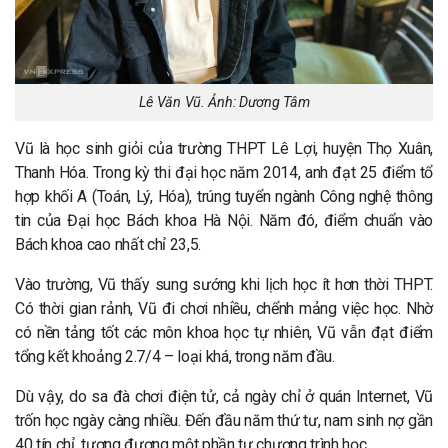
Lê Văn Vũ. Ảnh: Dương Tâm
Vũ là học sinh giỏi của trường THPT Lê Lợi, huyện Thọ Xuân,
Thanh Hóa. Trong kỳ thi đại học năm 2014, anh đạt 25 điểm tổ
hợp khối A (Toán, Lý, Hóa), trúng tuyển ngành Công nghệ thông
tin của Đại học Bách khoa Hà Nội. Năm đó, điểm chuẩn vào
Bách khoa cao nhất chỉ 23,5.
Vào trường, Vũ thấy sung sướng khi lịch học ít hơn thời THPT.
Có thời gian rảnh, Vũ đi chơi nhiều, chểnh mảng việc học. Nhờ
có nền tảng tốt các môn khoa học tự nhiên, Vũ vẫn đạt điểm
tổng kết khoảng 2.7/4 – loại khá, trong năm đầu.
Dù vậy, do sa đà chơi điện tử, cả ngày chỉ ở quán Internet, Vũ
trốn học ngày càng nhiều. Đến đầu năm thứ tư, nam sinh nợ gần
40 tín chỉ, tương đương một phần tư chương trình học.