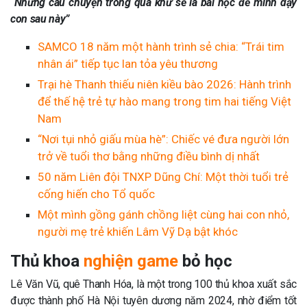
“Nhưng câu chuyện trong quá khứ sẽ là bài học để mình dạy
con sau này”
SAMCO 18 năm một hành trình sẻ chia: “Trái tim
nhân ái” tiếp tục lan tỏa yêu thương
Trại hè Thanh thiếu niên kiều bào 2026: Hành trình
để thế hệ trẻ tự hào mang trong tim hai tiếng Việt
Nam
“Nơi tụi nhỏ giấu mùa hè”: Chiếc vé đưa người lớn
trở về tuổi thơ bằng những điều bình dị nhất
50 năm Liên đội TNXP Dũng Chí: Một thời tuổi trẻ
cống hiến cho Tổ quốc
Một mình gồng gánh chồng liệt cùng hai con nhỏ,
người mẹ trẻ khiến Lâm Vỹ Dạ bật khóc
Thủ khoa
nghiện game
bỏ học
Lê Văn Vũ, quê Thanh Hóa, là một trong 100 thủ khoa xuất sắc
được thành phố Hà Nội tuyên dương năm 2024, nhờ điểm tốt