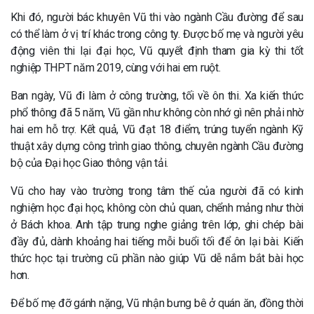
Khi đó, người bác khuyên Vũ thi vào ngành Cầu đường để sau
có thể làm ở vị trí khác trong công ty. Được bố mẹ và người yêu
động viên thi lại đại học, Vũ quyết định tham gia kỳ thi tốt
nghiệp THPT năm 2019, cùng với hai em ruột.
Ban ngày, Vũ đi làm ở công trường, tối về ôn thi. Xa kiến thức
phổ thông đã 5 năm, Vũ gần như không còn nhớ gì nên phải nhờ
hai em hỗ trợ. Kết quả, Vũ đạt 18 điểm, trúng tuyển ngành Kỹ
thuật xây dựng công trình giao thông, chuyên ngành Cầu đường
bộ của Đại học Giao thông vận tải.
Vũ cho hay vào trường trong tâm thế của người đã có kinh
nghiệm học đại học, không còn chủ quan, chểnh mảng như thời
ở Bách khoa. Anh tập trung nghe giảng trên lớp, ghi chép bài
đầy đủ, dành khoảng hai tiếng mỗi buổi tối để ôn lại bài. Kiến
thức học tại trường cũ phần nào giúp Vũ dễ nắm bắt bài học
hơn.
Để bố mẹ đỡ gánh nặng, Vũ nhận bưng bê ở quán ăn, đồng thời