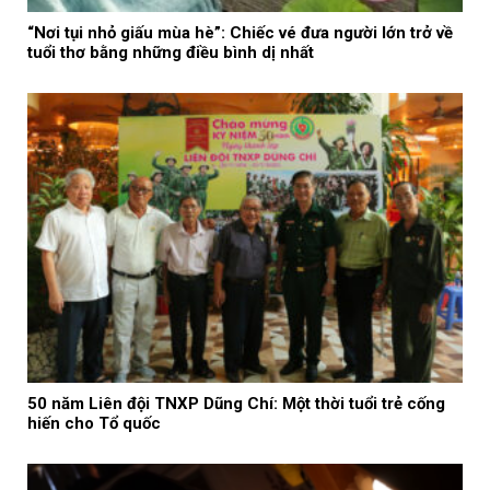
“Nơi tụi nhỏ giấu mùa hè”: Chiếc vé đưa người lớn trở về
tuổi thơ bằng những điều bình dị nhất
50 năm Liên đội TNXP Dũng Chí: Một thời tuổi trẻ cống
hiến cho Tổ quốc