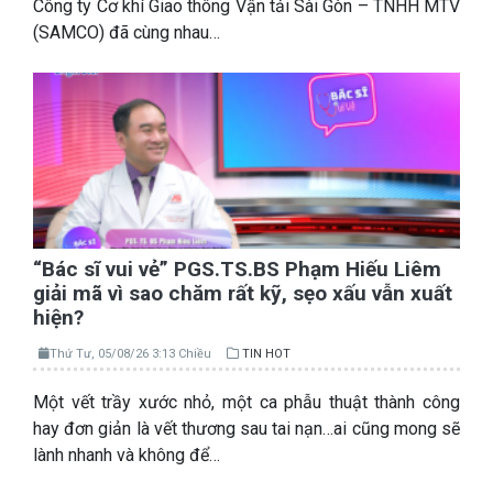
Công ty Cơ khí Giao thông Vận tải Sài Gòn – TNHH MTV
(SAMCO) đã cùng nhau…
“Bác sĩ vui vẻ” PGS.TS.BS Phạm Hiếu Liêm
giải mã vì sao chăm rất kỹ, sẹo xấu vẫn xuất
hiện?
Thứ Tư, 05/08/26 3:13 Chiều
TIN HOT
Một vết trầy xước nhỏ, một ca phẫu thuật thành công
hay đơn giản là vết thương sau tai nạn…ai cũng mong sẽ
lành nhanh và không để…