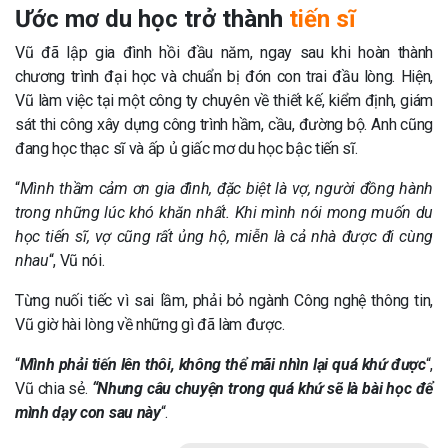
Ước mơ du học trở thành
tiến sĩ
Vũ đã lập gia đình hồi đầu năm, ngay sau khi hoàn thành
chương trình đại học và chuẩn bị đón con trai đầu lòng. Hiện,
Vũ làm việc tại một công ty chuyên về thiết kế, kiểm định, giám
sát thi công xây dựng công trình hầm, cầu, đường bộ. Anh cũng
đang học thạc sĩ và ấp ủ giấc mơ du học bậc tiến sĩ.
“
Mình thầm cảm ơn gia đình, đặc biệt là vợ, người đồng hành
trong những lúc khó khăn nhất. Khi mình nói mong muốn du
học tiến sĩ, vợ cũng rất ủng hộ, miễn là cả nhà được đi cùng
nhau
“, Vũ nói.
Từng nuối tiếc vì sai lầm, phải bỏ ngành Công nghệ thông tin,
Vũ giờ hài lòng về những gì đã làm được.
“
Mình phải tiến lên thôi, không thể mãi nhìn lại quá khứ được
“,
Vũ chia sẻ.
“Nhưng câu chuyện trong quá khứ sẽ là bài học để
mình dạy con sau này
“.