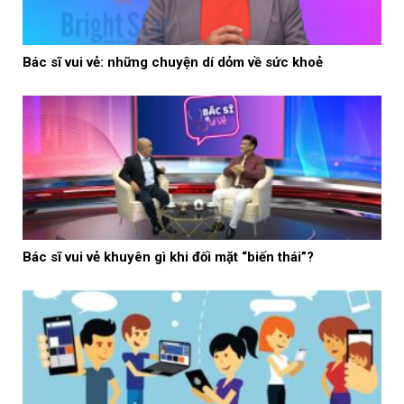
Bác sĩ vui vẻ: những chuyện dí dỏm về sức khoẻ
Bác sĩ vui vẻ khuyên gì khi đối mặt “biến thái”?