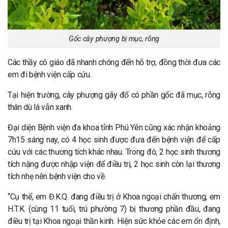
Gốc cây phượng bị mục, rỗng
Các thầy cô giáo đã nhanh chóng đến hỗ trợ, đồng thời đưa các
em đi bệnh viện cấp cứu.
Tại hiện trường, cây phượng gãy đổ có phần gốc đã mục, rỗng
thân dù lá vẫn xanh.
Đại diện Bệnh viện đa khoa tỉnh Phú Yên cũng xác nhận khoảng
7h15 sáng nay, có 4 học sinh được đưa đến bệnh viện để cấp
cứu với các thương tích khác nhau. Trong đó, 2 học sinh thương
tích nặng được nhập viện để điều trị, 2 học sinh còn lại thương
tích nhẹ nên bệnh viện cho về.
“Cụ thể, em Đ.K.Q. đang điều trị ở Khoa ngoại chấn thương, em
H.T.K. (cùng 11 tuổi, trú phường 7) bị thương phần đầu, đang
điều trị tại Khoa ngoại thần kinh. Hiện sức khỏe các em ổn định,