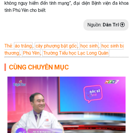
không nguy hiểm đến tính mạng”, đại diện Bệnh viện đa khoa
tỉnh Phú Yên cho biết.
Nguồn:
Dân Trí
Thẻ:
áo trắng
,
cây phượng bật gốc
,
học sinh
,
học sinh bị
thương
,
Phú Yên
,
Trường Tiểu học Lạc Long Quân
CÙNG CHUYÊN MỤC