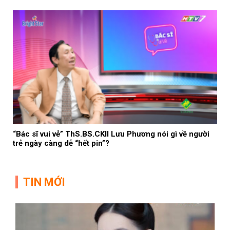
“Bác sĩ vui vẻ” ThS.BS.CKII Lưu Phương nói gì về người
trẻ ngày càng dễ “hết pin”?
TIN MỚI