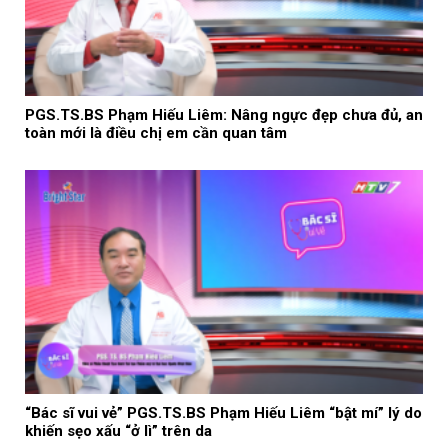
PGS.TS.BS Phạm Hiếu Liêm: Nâng ngực đẹp chưa đủ, an
toàn mới là điều chị em cần quan tâm
“Bác sĩ vui vẻ” PGS.TS.BS Phạm Hiếu Liêm “bật mí” lý do
khiến sẹo xấu “ở lì” trên da