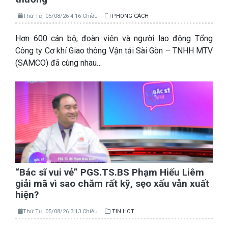
Thứ Tư, 05/08/26 4:16 Chiều
PHONG CÁCH
Hơn 600 cán bộ, đoàn viên và người lao động Tổng
Công ty Cơ khí Giao thông Vận tải Sài Gòn – TNHH MTV
(SAMCO) đã cùng nhau…
“Bác sĩ vui vẻ” PGS.TS.BS Phạm Hiếu Liêm
giải mã vì sao chăm rất kỹ, sẹo xấu vẫn xuất
hiện?
Thứ Tư, 05/08/26 3:13 Chiều
TIN HOT