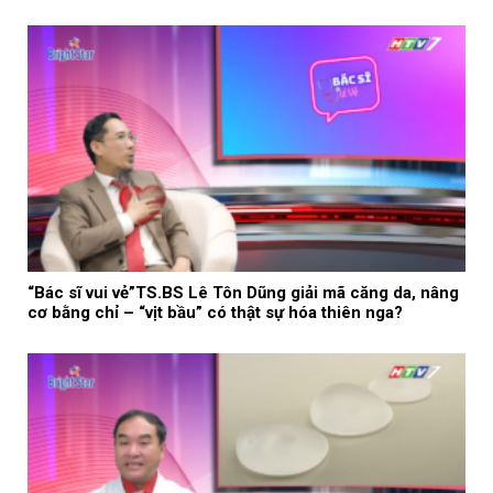
“Bác sĩ vui vẻ”TS.BS Lê Tôn Dũng giải mã căng da, nâng
cơ bằng chỉ – “vịt bầu” có thật sự hóa thiên nga?