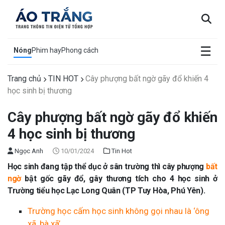
×
☰
Nóng
Phim hay
Phong cách
Trang chủ
TIN HOT
Cây phượng bất ngờ gãy đổ khiến 4
học sinh bị thương
Cây phượng bất ngờ gãy đổ khiến
4 học sinh bị thương
Ngọc Anh
10/01/2024
Tin Hot
Học sinh đang tập thể dục ở sân trường thì cây phượng
bất
ngờ
bật gốc gãy đổ, gây thương tích cho 4 học sinh ở
Trường tiểu học Lạc Long Quân (TP Tuy Hòa, Phú Yên).
Trường học cấm học sinh không gọi nhau là ‘ông
xã, bà xã’