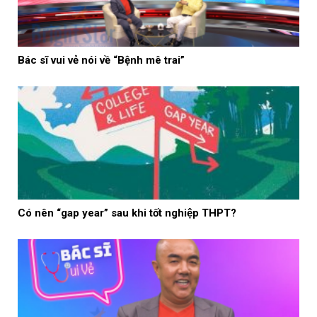
Bác sĩ vui vẻ nói về “Bệnh mê trai”
Có nên “gap year” sau khi tốt nghiệp THPT?