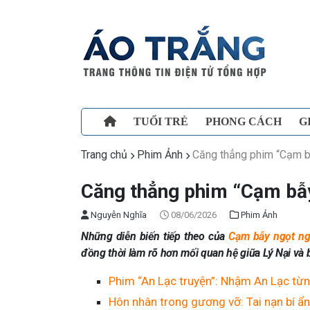
TUỔI TRẺ
PHONG CÁCH
G
Trang chủ
Phim Ảnh
Căng thẳng phim “Cạm b
Căng thẳng phim “Cạm bẫ
Nguyễn Nghĩa
08/06/2026
Phim Ảnh
Những diễn biến tiếp theo của
Cạm bẫy ngọt n
đồng thời làm rõ hơn mối quan hệ giữa Lý Nại và
Phim “An Lạc truyện”: Nhậm An Lạc từn
Hôn nhân trong gương vỡ: Tai nạn bí ẩ