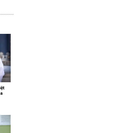
ệt
oa