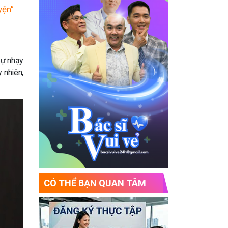
yện”
sự nhạy
 nhiên,
CÓ THỂ BẠN QUAN TÂM