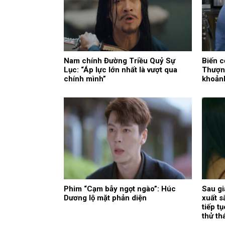
Nam chính Đường Triều Quỷ Sự
Biến c
Lục: “Áp lực lớn nhất là vượt qua
Thượn
chính mình”
khoảnh
Phim “Cạm bẫy ngọt ngào”: Húc
Sau gi
Dương lộ mặt phản diện
xuất s
tiếp t
thử th