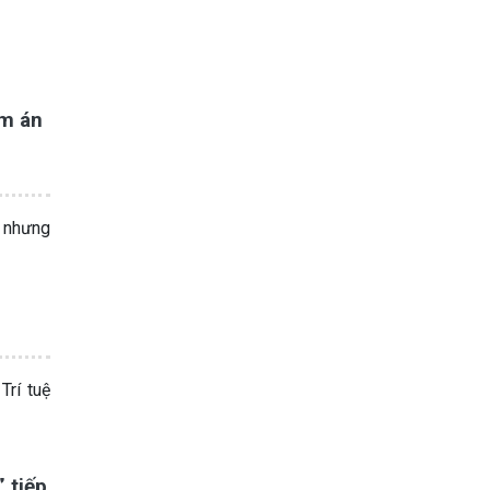
ảm án
, nhưng
rí tuệ
 tiếp