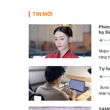
TIN MỚI
Phim 
họ Đ
Thứ N
Nhậm A
càng t
Tự họ
Thứ N
Bước 
nhân t
SAMCO