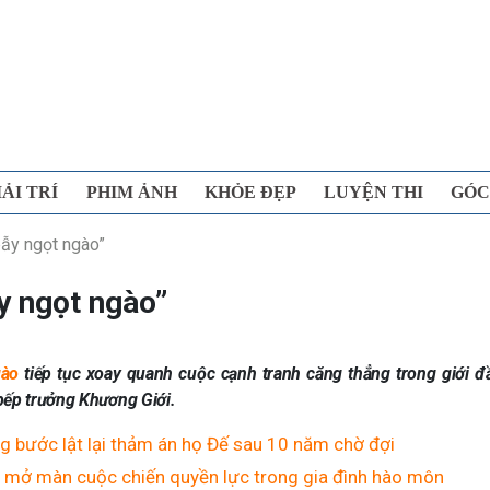
IẢI TRÍ
PHIM ẢNH
KHỎE ĐẸP
LUYỆN THI
GÓC
ẫy ngọt ngào”
y ngọt ngào”
gào
tiếp tục xoay quanh cuộc cạnh tranh căng thẳng trong giới đ
 bếp trưởng Khương Giới.
g bước lật lại thảm án họ Đế sau 10 năm chờ đợi
n mở màn cuộc chiến quyền lực trong gia đình hào môn