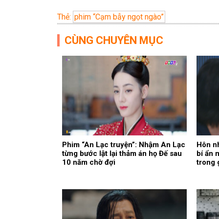
Thẻ:
phim “Cạm bẫy ngọt ngào”
CÙNG CHUYÊN MỤC
Phim “An Lạc truyện”: Nhậm An Lạc
Hôn nh
từng bước lật lại thảm án họ Đế sau
bí ẩn 
10 năm chờ đợi
trong 