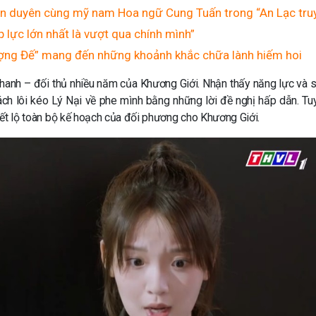
ên duyên cùng mỹ nam Hoa ngữ Cung Tuấn trong “An Lạc tru
 lực lớn nhất là vượt qua chính mình”
ợng Đế” mang đến những khoảnh khắc chữa lành hiếm hoi
hanh – đối thủ nhiều năm của Khương Giới. Nhận thấy năng lực và 
ách lôi kéo Lý Nại về phe mình bằng những lời đề nghị hấp dẫn. Tuy
tiết lộ toàn bộ kế hoạch của đối phương cho Khương Giới.