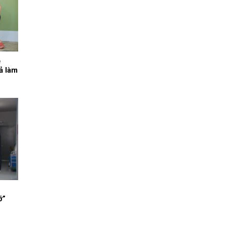
ẹ
ả làm
ỡ”