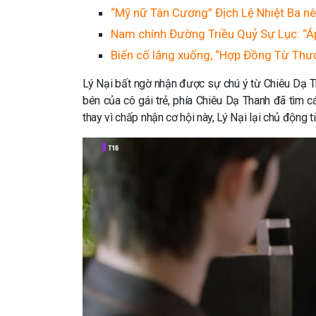
“Mỹ nữ Tân Cương” Địch Lệ Nhiệt Ba n
Nam chính Đường Triều Quỷ Sự Lục: “Áp
Biến cố lắng xuống, “Hợp Đồng Từ Thư
Lý Nại bất ngờ nhận được sự chú ý từ Chiêu Dạ T
bén của cô gái trẻ, phía Chiêu Dạ Thanh đã tìm c
thay vì chấp nhận cơ hội này, Lý Nại lại chủ động 