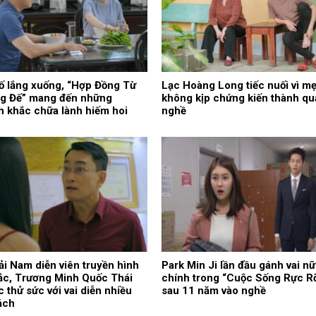
ố lắng xuống, “Hợp Đồng Từ
Lạc Hoàng Long tiếc nuối vì m
g Đế” mang đến những
không kịp chứng kiến thành qu
 khắc chữa lành hiếm hoi
nghề
ải Nam diễn viên truyền hình
Park Min Ji lần đầu gánh vai nữ
ắc, Trương Minh Quốc Thái
chính trong “Cuộc Sống Rực R
ục thử sức với vai diễn nhiều
sau 11 năm vào nghề
ách