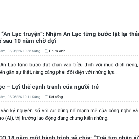
“An Lạc truyện”: Nhậm An Lạc từng bước lật lại th
ế sau 10 năm chờ đợi
ăm, 06/08/26 10:38 Sáng
Phim Ảnh
n Lạc từng bước đặt chân vào triều đình với mục đích riêng
iến gần sự thật, nàng càng phải đối diện với những lựa…
c – Lợi thế cạnh tranh của người trẻ
ăm, 06/08/26 10:11 Sáng
Đời sống
vào kỷ nguyên số với sự bùng nổ mạnh mẽ của công nghệ và T
ạo (AI), thị trường lao động đang chứng kiến những…
 18 năm một hành trình sẻ chia: “Trái tim nhân ái”