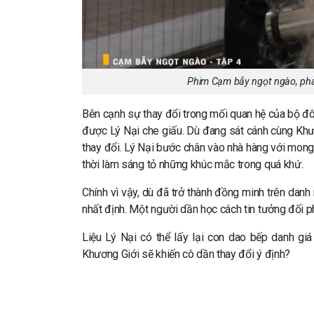
Phim Cạm bẫy ngọt ngào, phá
Bên cạnh sự thay đổi trong mối quan hệ của bộ đôi
được Lý Nại che giấu. Dù đang sát cánh cùng Khươ
thay đổi. Lý Nại bước chân vào nhà hàng với mong
thời làm sáng tỏ những khúc mắc trong quá khứ.
Chính vì vậy, dù đã trở thành đồng minh trên dan
nhất định. Một người dần học cách tin tưởng đối p
Liệu Lý Nại có thể lấy lại con dao bếp danh g
Khương Giới sẽ khiến cô dần thay đổi ý định?