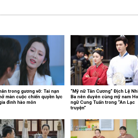
ân trong gương vỡ: Tai nạn
“Mỹ nữ Tân Cương” Địch Lệ Nhi
mở màn cuộc chiến quyền lực
Ba nên duyên cùng mỹ nam H
gia đình hào môn
ngữ Cung Tuấn trong “An Lạc
truyện”