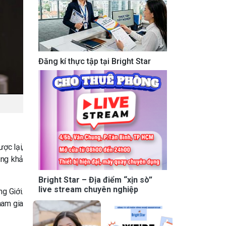
Đăng kí thực tập tại Bright Star
ợc lại,
ùng khả
Bright Star – Địa điểm “xịn sò”
live stream chuyên nghiệp
g Giới.
ham gia