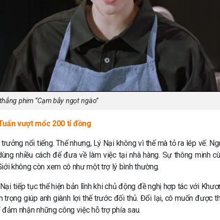
thẳng phim “Cạm bẫy ngọt ngào”
 Tuấn vượt mốc 200 tỉ đồng
rưởng nổi tiếng. Thế nhưng, Lý Nại không vì thế mà tỏ ra lép vế. Ngư
 dùng nhiều cách để đưa về làm việc tại nhà hàng. Sự thông minh c
iới không còn xem cô như một trợ lý bình thường.
ại tiếp tục thể hiện bản lĩnh khi chủ động đề nghị hợp tác với Khươn
 trọng giúp anh giành lợi thế trước đối thủ. Đổi lại, cô muốn được t
hỉ đảm nhận những công việc hỗ trợ phía sau.