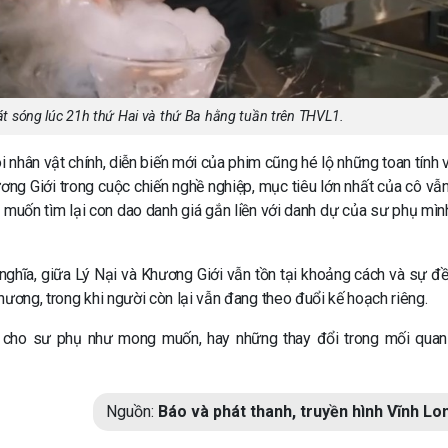
t sóng lúc 21h thứ Hai và thứ Ba hằng tuần trên THVL1.
 nhân vật chính, diễn biến mới của phim cũng hé lộ những toan tính 
ng Giới trong cuộc chiến nghề nghiệp, mục tiêu lớn nhất của cô vẫ
 muốn tìm lại con dao danh giá gắn liền với danh dự của sư phụ mìn
h nghĩa, giữa Lý Nại và Khương Giới vẫn tồn tại khoảng cách và sự đ
hương, trong khi người còn lại vẫn đang theo đuổi kế hoạch riêng.
iá cho sư phụ như mong muốn, hay những thay đổi trong mối quan
Nguồn:
Báo và phát thanh, truyền hình Vĩnh Lo