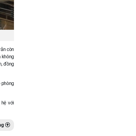
vẫn còn
n không
h, đồng
ề phòng
 hệ với
ng