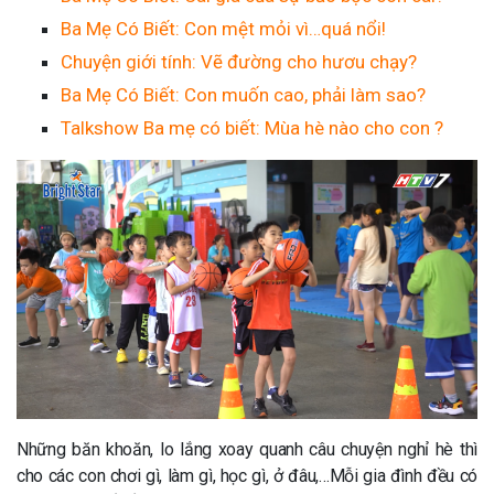
Ba Mẹ Có Biết: Con mệt mỏi vì…quá nổi!
Chuyện giới tính: Vẽ đường cho hươu chạy?
Ba Mẹ Có Biết: Con muốn cao, phải làm sao?
Talkshow Ba mẹ có biết: Mùa hè nào cho con ?
Những băn khoăn, lo lắng xoay quanh câu chuyện nghỉ hè thì
cho các con chơi gì, làm gì, học gì, ở đâu,…Mỗi gia đình đều có