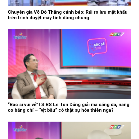
Chuyên gia Võ Đỗ Thắng cảnh báo: Rủi ro lưu mật khẩu
trên trình duyệt máy tính dùng chung
“Bác sĩ vui vẻ”TS.BS Lê Tôn Dũng giải mã căng da, nâng
cơ bằng chỉ – “vịt bầu” có thật sự hóa thiên nga?