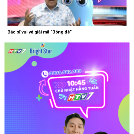
Bác sĩ vui vẻ giải mã “Bóng đè”