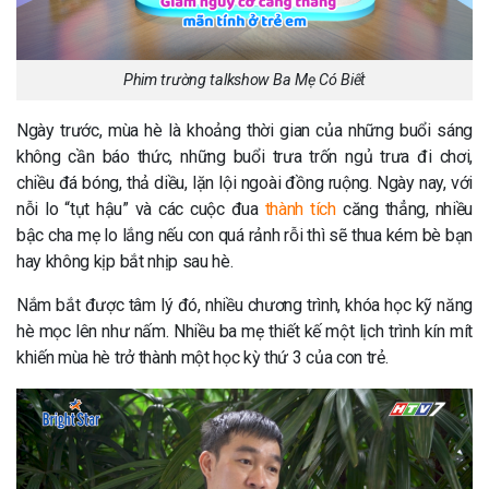
Phim trường talkshow Ba Mẹ Có Biết
Ngày trước, mùa hè là khoảng thời gian của những buổi sáng
không cần báo thức, những buổi trưa trốn ngủ trưa đi chơi,
chiều đá bóng, thả diều, lặn lội ngoài đồng ruộng. Ngày nay, với
nỗi lo “tụt hậu” và các cuộc đua
thành tích
căng thẳng, nhiều
bậc cha mẹ lo lắng nếu con quá rảnh rỗi thì sẽ thua kém bè bạn
hay không kịp bắt nhịp sau hè.
Nắm bắt được tâm lý đó, nhiều chương trình, khóa học kỹ năng
hè mọc lên như nấm. Nhiều ba mẹ thiết kế một lịch trình kín mít
khiến mùa hè trở thành một học kỳ thứ 3 của con trẻ.