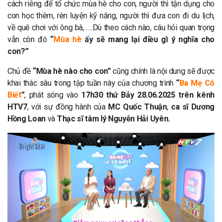
cách riêng để tổ chức mùa hè cho con, người thì tận dụng cho
con học thêm, rèn luyện kỹ năng, người thì đưa con đi du lịch,
về quê chơi với ông bà, ….Dù theo cách nào, câu hỏi quan trọng
vẫn còn đó
“
Mùa hè
ấy sẽ mang lại điều gì ý nghĩa cho
con?”
Chủ đề
“Mùa hè nào cho con”
cũng chính là nội dung sẽ được
khai thác sâu trong tập tuần này của chương trình
“
Ba Mẹ Có
Biết
”
, phát sóng vào
17h30 thứ Bảy 28.06.2025 trên kênh
HTV7
, với sự đồng hành của
MC Quốc Thuận
,
ca sĩ Dương
Hồng Loan
và
Thạc sĩ tâm lý Nguyễn Hải Uyên.