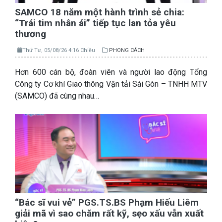
SAMCO 18 năm một hành trình sẻ chia:
“Trái tim nhân ái” tiếp tục lan tỏa yêu
thương
Thứ Tư, 05/08/26 4:16 Chiều
PHONG CÁCH
Hơn 600 cán bộ, đoàn viên và người lao động Tổng
Công ty Cơ khí Giao thông Vận tải Sài Gòn – TNHH MTV
(SAMCO) đã cùng nhau…
“Bác sĩ vui vẻ” PGS.TS.BS Phạm Hiếu Liêm
giải mã vì sao chăm rất kỹ, sẹo xấu vẫn xuất