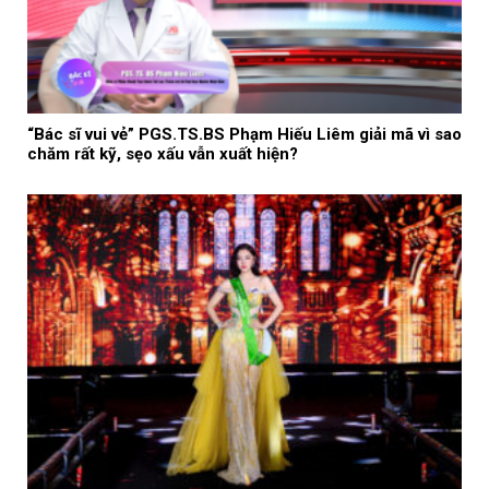
“Bác sĩ vui vẻ” PGS.TS.BS Phạm Hiếu Liêm giải mã vì sao
chăm rất kỹ, sẹo xấu vẫn xuất hiện?