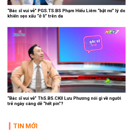
“Bác sĩ vui vẻ” PGS.TS.BS Phạm Hiếu Liêm “bật mí” lý do
khiến sẹo xấu “ở lì” trên da
“Bác sĩ vui vẻ” ThS.BS.CKII Lưu Phương nói gì về người
trẻ ngày càng dễ “hết pin”?
TIN MỚI