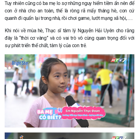
Tuy nhiên cũng có ba mẹ lo sợ những nguy hiểm tiềm ẩn nên để
con ở nhà cho an toàn, thế là ròng rã mấy tháng hè, con cứ
quanh đi quẩn lại trong nhà, rồi chơi game, lướt mạng xã hội,……
Khi nói về mùa hè, Thạc sĩ tâm lý Nguyễn Hải Uyên cho rằng
đây là “thời cơ vàng” và có vai trò vô cùng quan trọng đối với
sự phát triển thể chất, tâm lý của con trẻ.