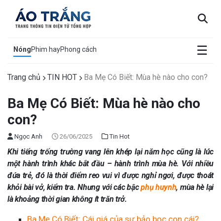
×
☰
Nóng
Phim hay
Phong cách
Trang chủ
TIN HOT
Ba Mẹ Có Biết: Mùa hè nào cho con?
Ba Mẹ Có Biết: Mùa hè nào cho
con?
Ngọc Anh
26/06/2025
Tin Hot
Khi tiếng trống trường vang lên khép lại năm học cũng là lúc
một hành trình khác bắt đầu – hành trình mùa hè. Với nhiều
đứa trẻ, đó là thời điểm reo vui vì được nghỉ ngơi, được thoát
khỏi bài vở, kiểm tra. Nhưng với các bậc
phụ huynh
, mùa hè lại
là khoảng thời gian không ít trăn trở.
Ba Mẹ Có Biết: Cái giá của sự bảo bọc con cái?