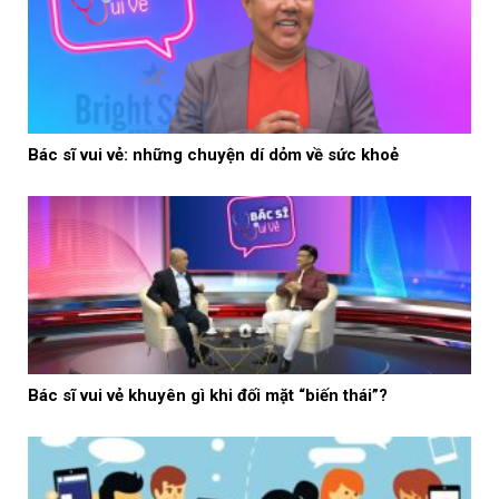
Bác sĩ vui vẻ: những chuyện dí dỏm về sức khoẻ
Bác sĩ vui vẻ khuyên gì khi đối mặt “biến thái”?