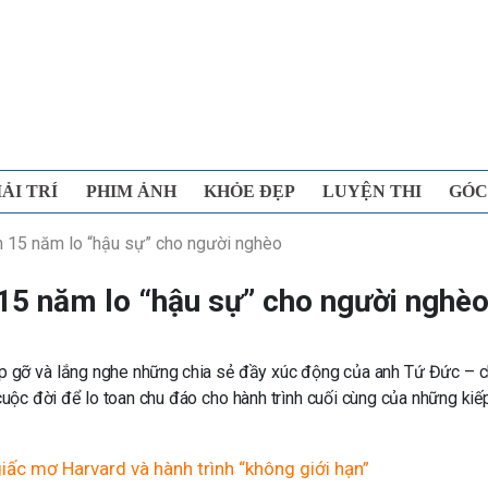
IẢI TRÍ
PHIM ẢNH
KHỎE ĐẸP
LUYỆN THI
GÓC
h 15 năm lo “hậu sự” cho người nghèo
15 năm lo “hậu sự” cho người nghè
ặp gỡ và lắng nghe những chia sẻ đầy xúc động của anh Tứ Đức – 
uộc đời để lo toan chu đáo cho hành trình cuối cùng của những kiế
giấc mơ Harvard và hành trình “không giới hạn”