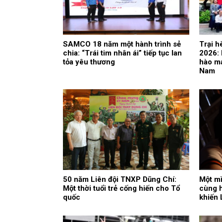
SAMCO 18 năm một hành trình sẻ
Trại h
chia: “Trái tim nhân ái” tiếp tục lan
2026: 
tỏa yêu thương
hào ma
Nam
50 năm Liên đội TNXP Dũng Chí:
Một mì
Một thời tuổi trẻ cống hiến cho Tổ
cùng h
quốc
khiến 