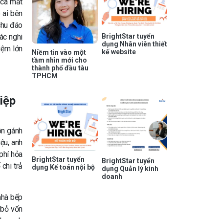
 ca mất
 ai bên
chu đáo
ác nghi
BrightStar tuyển
dụng Nhân viên thiết
iệm lớn
kế website
Niềm tin vào một
tầm nhìn mới cho
thành phố đầu tàu
TPHCM
iệp
ôn gánh
ệu, anh
phí hỏa
BrightStar tuyển
BrightStar tuyển
chi trả
dụng Kế toán nội bộ
dụng Quản lý kinh
doanh
nhà bếp
 bỏ vốn