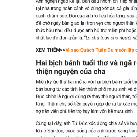
Anh nghẹn ngào kể lại, ban đầu nhóm chỉ tiếp nhậ
tại nhà trong hoàn cảnh vô cùng xót xa: cả gia đìn
cạnh chăm sóc. Đội của anh lo liệu hỏa táng, sau 
để chờ ngày bàn giao lại trọn vẹn cho người thân 
thức hầu như đều được anh hỗ trợ miễn phí hoặc
nhất lúc đó đơn giản là:
“Lo chu toàn cho người nằ
XEM THÊM>>
Vì sao Quách Tuấn Du muốn lập q
Hai bịch bánh tuổi thơ và ngã 
thiện nguyện của cha
Miền ký ức thứ hai mở ra với hai bịch bánh tuổi 
bán bưng từ các tỉnh lên thành phố mưu sinh và ở
Đức chính là người đứng ra thay thế người thân, t
táng. Thậm chí, số tiền quyên góp dư ra từ các m
nợ nần viện phí, tiền trọ hay làm vốn kế mưu sinh.
Cũng tại đây, anh Tứ Đức xúc động chia sẻ về bư
lớn ở Sài Gòn, cuộc sống của anh bước sang tr