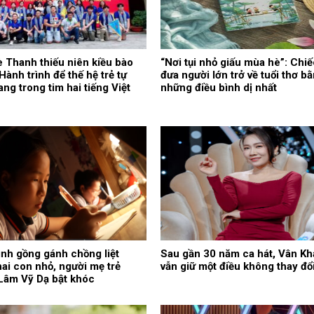
è Thanh thiếu niên kiều bào
“Nơi tụi nhỏ giấu mùa hè”: Chiế
Hành trình để thế hệ trẻ tự
đưa người lớn trở về tuổi thơ b
ng trong tim hai tiếng Việt
những điều bình dị nhất
nh gồng gánh chồng liệt
Sau gần 30 năm ca hát, Vân K
ai con nhỏ, người mẹ trẻ
vẫn giữ một điều không thay đổ
Lâm Vỹ Dạ bật khóc