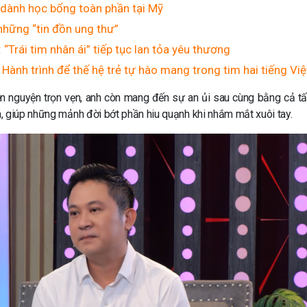
 dành học bổng toàn phần tại Mỹ
những “tin đồn ung thư”
Trái tim nhân ái” tiếp tục lan tỏa yêu thương
 Hành trình để thế hệ trẻ tự hào mang trong tim hai tiếng Vi
iện nguyện trọn vẹn, anh còn mang đến sự an ủi sau cùng bằng cả t
, giúp những mảnh đời bớt phần hiu quạnh khi nhắm mắt xuôi tay.