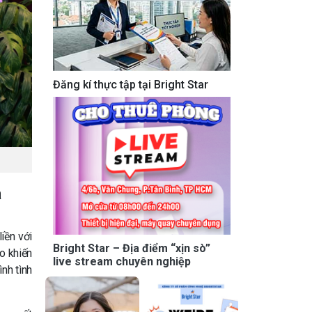
Đăng kí thực tập tại Bright Star
a
iền với
Bright Star – Địa điểm “xịn sò”
o khiến
live stream chuyên nghiệp
nh tình