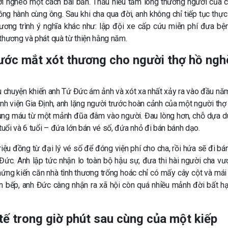
i nghèo một cách bài bản. Thấu hiểu tấm lòng thương người của c
ồng hành cùng ông. Sau khi cha qua đời, anh không chỉ tiếp tục thực 
ương trình ý nghĩa khác như: lập đội xe cấp cứu miễn phí đưa bệ
thương và phát quà từ thiện hằng năm.
nước mắt xót thương cho người thợ hồ ng
u chuyện khiến anh Tứ Đức ám ảnh và xót xa nhất xảy ra vào đầu nă
nh viện Gia Định, anh lặng người trước hoàn cảnh của một người thợ
rùng máu từ một mảnh đũa đâm vào người. Đau lòng hơn, chỗ dựa d
tuổi và 6 tuổi – đứa lớn bán vé số, đứa nhỏ đi bán bánh dạo.
iệu đồng từ đại lý vé số để đóng viện phí cho cha, rồi hứa sẽ đi bán
Đức. Anh lập tức nhận lo toàn bộ hậu sự, đưa thi hài người cha vư
ng kiến căn nhà tình thương trống hoác chỉ có mấy cây cột và mái t
n bếp, anh Đức càng nhận ra xã hội còn quá nhiều mảnh đời bất h
tế trong giờ phút sau cùng của một kiếp