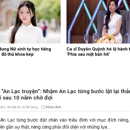
ung Nữ sinh tự học tiếng
Ca sĩ Duyên Quỳnh hé lộ hành t
 đỗ thủ khoa kép
‘Phía sau một bản hit’
“An Lạc truyện”: Nhậm An Lạc từng bước lật lại th
ế sau 10 năm chờ đợi
ăm, 06/08/26 10:38 Sáng
Phim Ảnh
n Lạc từng bước đặt chân vào triều đình với mục đích riêng
iến gần sự thật, nàng càng phải đối diện với những lựa…