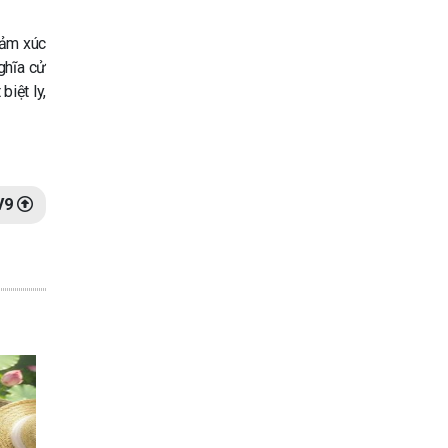
cảm xúc
ghĩa cử
iệt ly,
V9