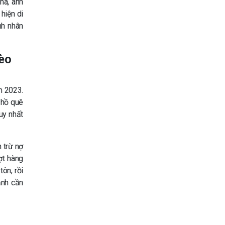
ha, anh
hiện di
nh nhân
hèo
m 2023.
 hồ quê
uy nhất
 trừ nợ
ợt hàng
ôn, rồi
ạnh cần