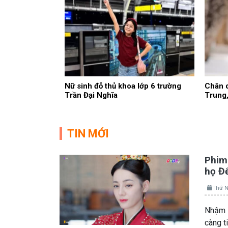
Nữ sinh đỗ thủ khoa lớp 6 trường
Chân d
Trần Đại Nghĩa
Trung,
TIN MỚI
Phim 
họ Đ
Thứ N
Nhậm A
càng t