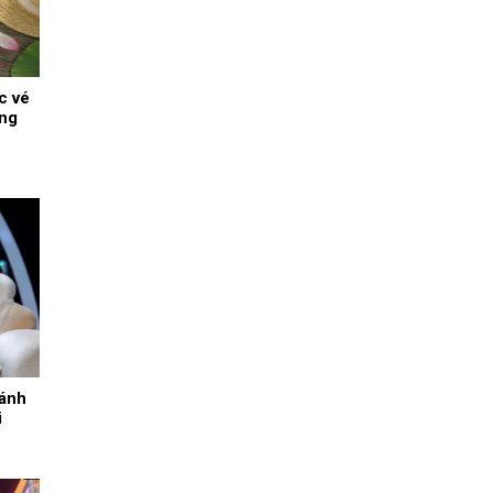
c vé
ằng
hánh
i