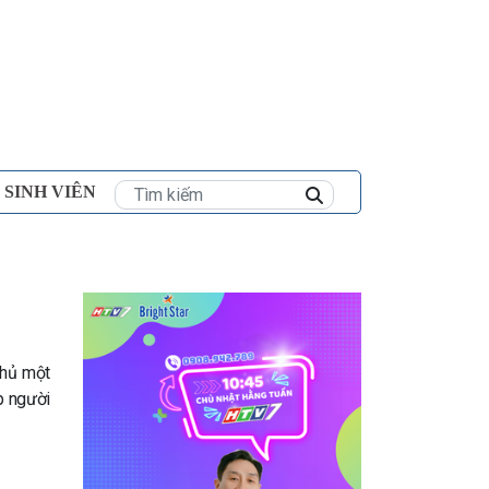
×
 SINH VIÊN
o
chủ một
p người