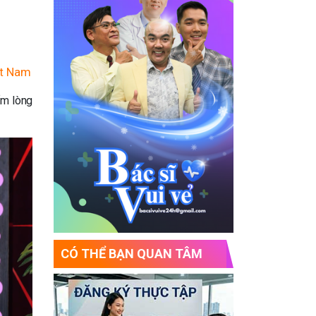
ệt Nam
ấm lòng
CÓ THỂ BẠN QUAN TÂM