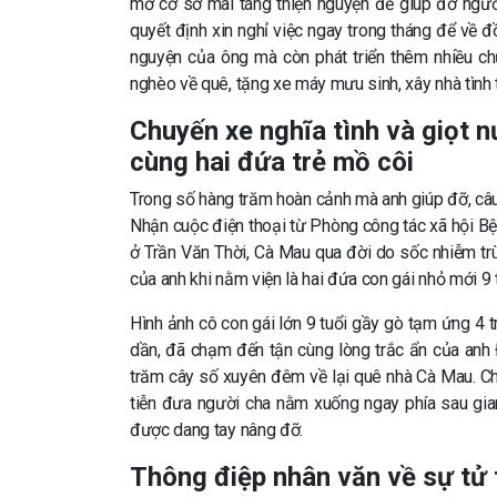
mở cơ sở mai táng thiện nguyện để giúp đỡ ngườ
quyết định xin nghỉ việc ngay trong tháng để về đ
nguyện của ông mà còn phát triển thêm nhiều ch
nghèo về quê, tặng xe máy mưu sinh, xây nhà tình 
Chuyến xe nghĩa tình và giọt 
cùng hai đứa trẻ mồ côi
Trong số hàng trăm hoàn cảnh mà anh giúp đỡ, câ
Nhận cuộc điện thoại từ Phòng công tác xã hội Bệ
ở Trần Văn Thời, Cà Mau qua đời do sốc nhiễm t
của anh khi nằm viện là hai đứa con gái nhỏ mới 9 
Hình ảnh cô con gái lớn 9 tuổi gầy gò tạm ứng 4 tr
dần, đã chạm đến tận cùng lòng trắc ẩn của anh 
trăm cây số xuyên đêm về lại quê nhà Cà Mau. Chứ
tiễn đưa người cha nằm xuống ngay phía sau gia
được dang tay nâng đỡ.
Thông điệp nhân văn về sự tử 