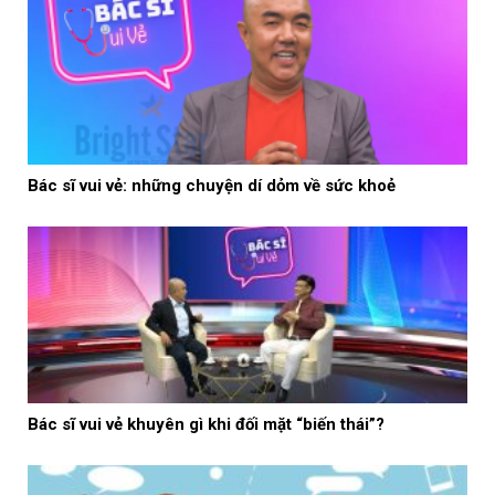
Bác sĩ vui vẻ: những chuyện dí dỏm về sức khoẻ
Bác sĩ vui vẻ khuyên gì khi đối mặt “biến thái”?