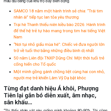
màu dịu dàng của khu trọ đầy biến động.
SAMCO 18 năm một hành trình sẻ chia: “Trái tim
nhân ái” tiếp tục lan tỏa yêu thương
Trại hè Thanh thiếu niên kiều bào 2026: Hành trình
để thế hệ trẻ tự hào mang trong tim hai tiếng Việt
Nam
“Nơi tụi nhỏ giấu mùa hè”: Chiếc vé đưa người lớn
trở về tuổi thơ bằng những điều bình dị nhất
50 năm Liên đội TNXP Dũng Chí: Một thời tuổi trẻ
cống hiến cho Tổ quốc
Một mình gồng gánh chồng liệt cùng hai con nhỏ,
người mẹ trẻ khiến Lâm Vỹ Dạ bật khóc
Từng đạt danh hiệu Á khôi, Phượng
Tiên lại gắn bó diễn xuất, âm nhạc,
sân khấu…
“Tôi thấy nhân vật này giống mình khoảng 80-90%. Tôi cũng