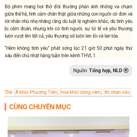
Bộ phim mang hơi thở đời thường phản ánh những va chạm
giữa thế hệ, tình cảm chân thật giữa những con người cô đơn và
lời nhắn nhủ nhẹ nhàng rằng dù luật lệ nghiêm khắc, dù tình yêu
bị cấm đoán, nhưng khi có tình người, sự tử tế và yêu thương
luôn vượt lên tất cả, yêu thương sẽ luôn len lỏi và lan tỏa.
“Hẻm không tình yêu” phát sóng lúc 21 giờ 50 phút ngày thứ
sáu đến chủ nhật hằng tuần trên kênh THVL1.
Nguồn:
Tổng hợp, NLD
Thẻ:
Á khôi Phượng Tiên
,
hoa khôi sông vàm
,
thi nhan sắc
CÙNG CHUYÊN MỤC