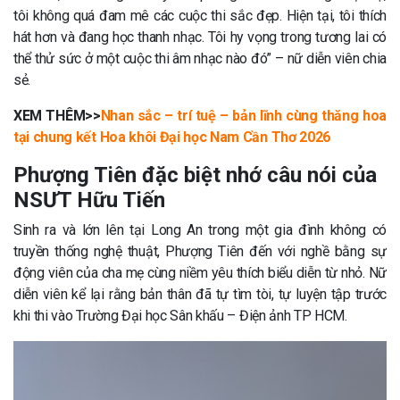
tôi không quá đam mê các cuộc thi sắc đẹp. Hiện tại, tôi thích
hát hơn và đang học thanh nhạc. Tôi hy vọng trong tương lai có
thể thử sức ở một cuộc thi âm nhạc nào đó” – nữ diễn viên chia
sẻ.
XEM THÊM>>
Nhan sắc – trí tuệ – bản lĩnh cùng thăng hoa
tại chung kết Hoa khôi Đại học Nam Cần Thơ 2026
Phượng Tiên đặc biệt nhớ câu nói của
NSƯT Hữu Tiến
Sinh ra và lớn lên tại Long An trong một gia đình không có
truyền thống nghệ thuật, Phượng Tiên đến với nghề bằng sự
động viên của cha mẹ cùng niềm yêu thích biểu diễn từ nhỏ. Nữ
diễn viên kể lại rằng bản thân đã tự tìm tòi, tự luyện tập trước
khi thi vào Trường Đại học Sân khấu – Điện ảnh TP HCM.