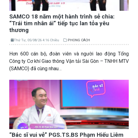
SAMCO 18 năm một hành trình sẻ chia:
“Trái tim nhân ái” tiếp tục lan tỏa yêu
thương
Thứ Tư, 05/08/26 4:16 Chiều
PHONG CÁCH
Hơn 600 cán bộ, đoàn viên và người lao động Tổng
Công ty Cơ khí Giao thông Vận tải Sài Gòn – TNHH MTV
(SAMCO) đã cùng nhau…
“Bác sĩ vui vẻ” PGS.TS.BS Phạm Hiếu Liêm