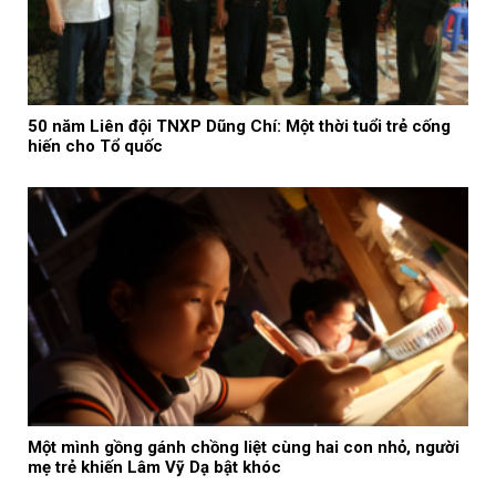
50 năm Liên đội TNXP Dũng Chí: Một thời tuổi trẻ cống
hiến cho Tổ quốc
Một mình gồng gánh chồng liệt cùng hai con nhỏ, người
mẹ trẻ khiến Lâm Vỹ Dạ bật khóc