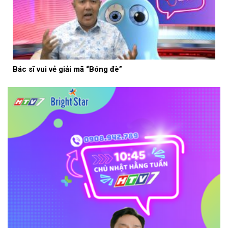
Bác sĩ vui vẻ giải mã “Bóng đè”