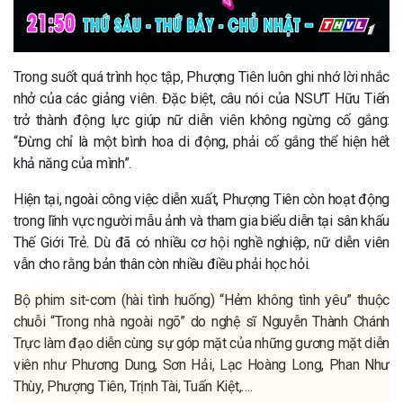
Trong suốt quá trình học tập, Phượng Tiên luôn ghi nhớ lời nhắc
nhở của các giảng viên. Đặc biệt, câu nói của NSƯT Hữu Tiến
trở thành động lực giúp nữ diễn viên không ngừng cố gắng:
“Đừng chỉ là một bình hoa di động, phải cố gắng thể hiện hết
khả năng của mình”.
Hiện tại, ngoài công việc diễn xuất, Phượng Tiên còn hoạt động
trong lĩnh vực người mẫu ảnh và tham gia biểu diễn tại sân khấu
Thế Giới Trẻ. Dù đã có nhiều cơ hội nghề nghiệp, nữ diễn viên
vẫn cho rằng bản thân còn nhiều điều phải học hỏi.
Bộ phim sit-com (hài tình huống) “Hẻm không tình yêu” thuộc
chuỗi “Trong nhà ngoài ngõ” do nghệ sĩ Nguyễn Thành Chánh
Trực làm đạo diễn cùng sự góp mặt của những gương mặt diễn
viên như Phương Dung, Sơn Hải, Lạc Hoàng Long, Phan Như
Thùy, Phượng Tiên, Trịnh Tài, Tuấn Kiệt,….