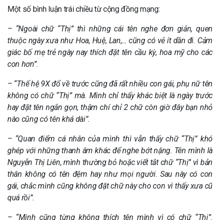
Một số bình luận trái chiều từ cộng đồng mạng:
– “Ngoài chữ “Thị” thì những cái tên nghe đơn giản, quen
thuộc ngày xưa như Hoa, Huệ, Lan,… cũng có vẻ ít dần đi. Cảm
giác bố mẹ trẻ ngày nay thích đặt tên cầu kỳ, hoa mỹ cho các
con hơn”
.
– “Thế hệ 9X đổ về trước cũng đã rất nhiều con gái, phụ nữ tên
không có chữ “Thị” mà. Mình chỉ thấy khác biệt là ngày trước
hay đặt tên ngắn gọn, thậm chí chỉ 2 chữ còn giờ đây bạn nhỏ
nào cũng có tên khá dài”.
– “Quan điểm cá nhân của mình thì vẫn thấy chữ “Thị” khó
ghép với những thanh âm khác để nghe bớt nặng. Tên mình là
Nguyễn Thị Liên, mình thường bỏ hoặc viết tắt chữ “Thị” vì bản
thân không có tên đệm hay như mọi người. Sau này có con
gái, chắc mình cũng không đặt chữ này cho con vì thấy xưa cũ
quá rồi”.
– “Mình cũng từng không thích tên mình vì có chữ “Thị”.