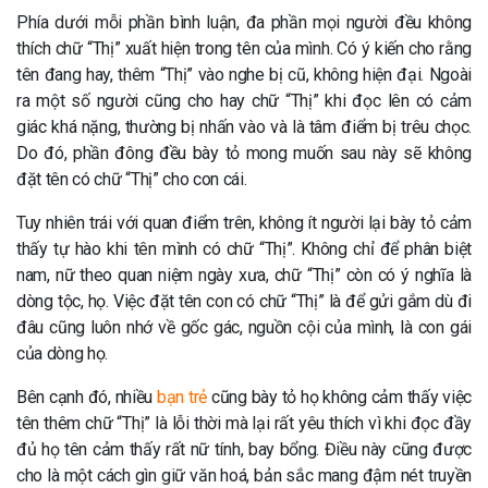
Phía dưới mỗi phần bình luận, đa phần mọi người đều không
thích chữ “Thị” xuất hiện trong tên của mình. Có ý kiến cho rằng
tên đang hay, thêm “Thị” vào nghe bị cũ, không hiện đại. Ngoài
ra một số người cũng cho hay chữ “Thị” khi đọc lên có cảm
giác khá nặng, thường bị nhấn vào và là tâm điểm bị trêu chọc.
Do đó, phần đông đều bày tỏ mong muốn sau này sẽ không
đặt tên có chữ “Thị” cho con cái.
Tuy nhiên trái với quan điểm trên, không ít người lại bày tỏ cảm
thấy tự hào khi tên mình có chữ “Thị”. Không chỉ để phân biệt
nam, nữ theo quan niệm ngày xưa, chữ “Thị” còn có ý nghĩa là
dòng tộc, họ. Việc đặt tên con có chữ “Thị” là để gửi gắm dù đi
đâu cũng luôn nhớ về gốc gác, nguồn cội của mình, là con gái
của dòng họ.
Bên cạnh đó, nhiều
bạn trẻ
cũng bày tỏ họ không cảm thấy việc
tên thêm chữ “Thị” là lỗi thời mà lại rất yêu thích vì khi đọc đầy
đủ họ tên cảm thấy rất nữ tính, bay bổng. Điều này cũng được
cho là một cách gìn giữ văn hoá, bản sắc mang đậm nét truyền