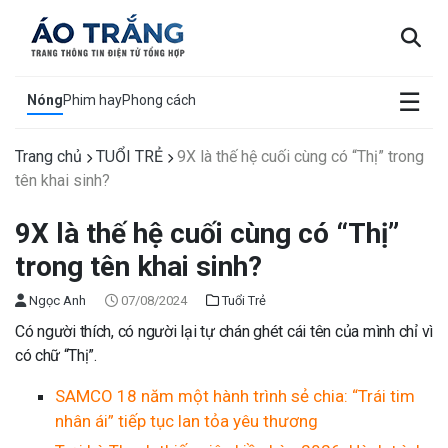
×
☰
Nóng
Phim hay
Phong cách
Trang chủ
TUỔI TRẺ
9X là thế hệ cuối cùng có “Thị” trong
tên khai sinh?
9X là thế hệ cuối cùng có “Thị”
trong tên khai sinh?
Ngọc Anh
07/08/2024
Tuổi Trẻ
Có người thích, có người lại tự chán ghét cái tên của mình chỉ vì
có chữ “Thị”.
SAMCO 18 năm một hành trình sẻ chia: “Trái tim
nhân ái” tiếp tục lan tỏa yêu thương