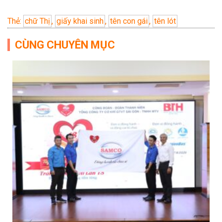
Thẻ:
chữ Thị
,
giấy khai sinh
,
tên con gái
,
tên lót
CÙNG CHUYÊN MỤC