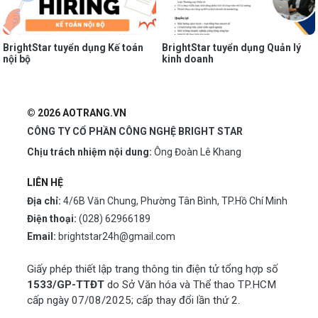
BrightStar tuyển dụng Kế toán
BrightStar tuyển dụng Quản lý
nội bộ
kinh doanh
© 2026 AOTRANG.VN
CÔNG TY CỔ PHẦN CÔNG NGHỆ BRIGHT STAR
Chịu trách nhiệm nội dung:
Ông Đoàn Lê Khang
LIÊN HỆ
Địa chỉ:
4/6B Văn Chung, Phường Tân Bình, TP.Hồ Chí Minh
Điện thoại:
(028) 62966189
Email:
brightstar24h@gmail.com
Giấy phép thiết lập trang thông tin điện tử tổng hợp số
1533/GP-TTĐT
do Sở Văn hóa và Thể thao TP.HCM
cấp ngày 07/08/2025; cấp thay đổi lần thứ 2.