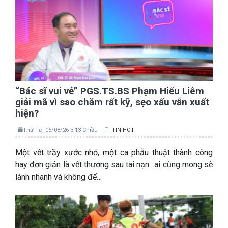
“Bác sĩ vui vẻ” PGS.TS.BS Phạm Hiếu Liêm
giải mã vì sao chăm rất kỹ, sẹo xấu vẫn xuất
hiện?
Thứ Tư, 05/08/26 3:13 Chiều
TIN HOT
Một vết trầy xước nhỏ, một ca phẫu thuật thành công
hay đơn giản là vết thương sau tai nạn…ai cũng mong sẽ
lành nhanh và không để…