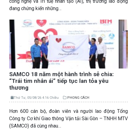
công nghệ và Trí tuệ nhân tạo (AI), thị trường lao động
đang chứng kiến những…
SAMCO 18 năm một hành trình sẻ chia:
“Trái tim nhân ái” tiếp tục lan tỏa yêu
thương
Thứ Tư, 05/08/26 4:16 Chiều
PHONG CÁCH
Hơn 600 cán bộ, đoàn viên và người lao động Tổng
Công ty Cơ khí Giao thông Vận tải Sài Gòn – TNHH MTV
(SAMCO) đã cùng nhau…