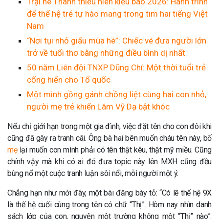
Trại hè Thanh thiếu niên kiều bào 2026: Hành trình
để thế hệ trẻ tự hào mang trong tim hai tiếng Việt
Nam
“Nơi tụi nhỏ giấu mùa hè”: Chiếc vé đưa người lớn
trở về tuổi thơ bằng những điều bình dị nhất
50 năm Liên đội TNXP Dũng Chí: Một thời tuổi trẻ
cống hiến cho Tổ quốc
Một mình gồng gánh chồng liệt cùng hai con nhỏ,
người mẹ trẻ khiến Lâm Vỹ Dạ bật khóc
Nếu chỉ giới hạn trong một gia đình, việc đặt tên cho con đôi khi
cũng đã gây ra tranh cãi. Ông bà hai bên muốn cháu tên này, bố
mẹ
lại muốn con mình phải có tên thật kêu, thật mỹ miều. Cũng
chính vậy mà khi có ai đó đưa topic này lên MXH cũng đều
bùng nổ một cuộc tranh luận sôi nổi, mỗi người một ý.
Chẳng hạn như mới đây, một bài đăng bày tỏ: “Có lẽ thế hệ 9X
là thế hệ cuối cùng trong tên có chữ “Thị”. Hôm nay nhìn danh
sách lớp của con, nguyên một trường không một “Thị” nào”.