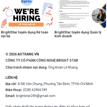
BrightStar tuyển dụng Kế toán
BrightStar tuyển dụng Quản lý
nội bộ
kinh doanh
© 2026 AOTRANG.VN
CÔNG TY CỔ PHẦN CÔNG NGHỆ BRIGHT STAR
Chịu trách nhiệm nội dung:
Ông Đoàn Lê Khang
LIÊN HỆ
Địa chỉ:
4/6B Văn Chung, Phường Tân Bình, TP.Hồ Chí Minh
Điện thoại:
(028) 62966189
Email:
brightstar24h@gmail.com
Giấy phép thiết lập trang thông tin điện tử tổng hợp số