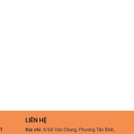
LIÊN HỆ
HT
Địa chỉ:
4/6B Văn Chung, Phường Tân Bình,