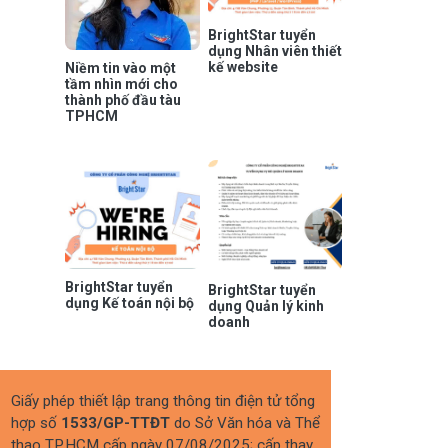
BrightStar tuyển
dụng Nhân viên thiết
kế website
Niềm tin vào một
tầm nhìn mới cho
thành phố đầu tàu
TPHCM
BrightStar tuyển
BrightStar tuyển
dụng Kế toán nội bộ
dụng Quản lý kinh
doanh
Giấy phép thiết lập trang thông tin điện tử tổng
hợp số
1533/GP-TTĐT
do Sở Văn hóa và Thể
thao TP.HCM cấp ngày 07/08/2025; cấp thay