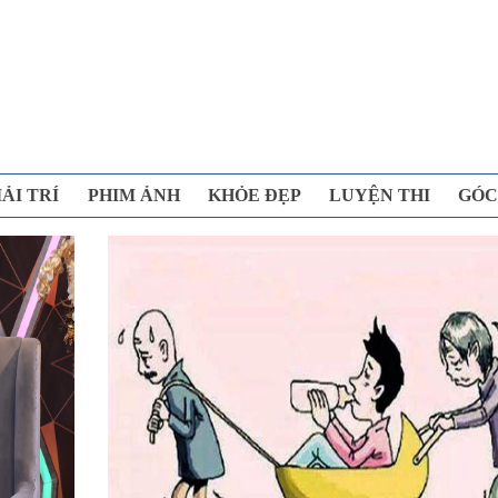
IẢI TRÍ
PHIM ẢNH
KHỎE ĐẸP
LUYỆN THI
GÓC