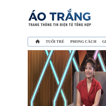
TUỔI TRẺ
PHONG CÁCH
G