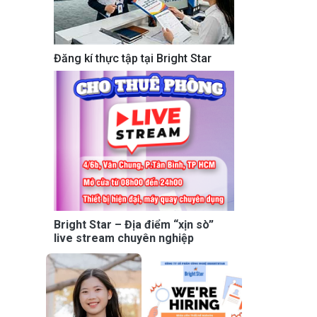
Đăng kí thực tập tại Bright Star
Bright Star – Địa điểm “xịn sò”
live stream chuyên nghiệp