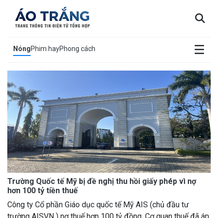
×
☰
Nóng
Phim hay
Phong cách
Trường Quốc tế Mỹ bị đề nghị thu hồi giấy phép vì nợ
hơn 100 tỷ tiền thuế
Công ty Cổ phần Giáo dục quốc tế Mỹ AIS (chủ đầu tư
trường AISVN ) nợ thuế hơn 100 tỷ đồng. Cơ quan thuế đã áp