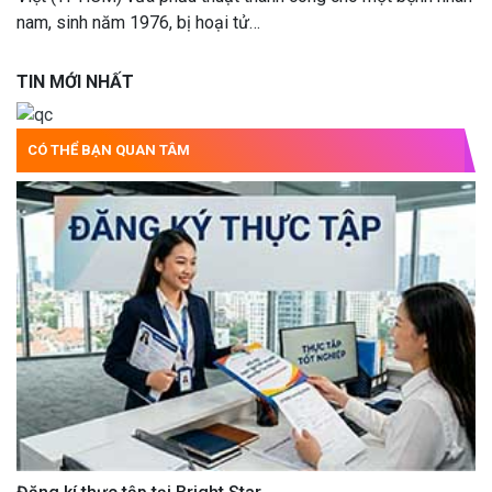
nam, sinh năm 1976, bị hoại tử…
TIN MỚI NHẤT
CÓ THỂ BẠN QUAN TÂM