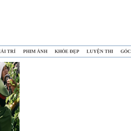
IẢI TRÍ
PHIM ẢNH
KHỎE ĐẸP
LUYỆN THI
GÓC