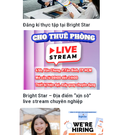
Đăng kí thực tập tại Bright Star
Bright Star – Địa điểm “xịn sò”
live stream chuyên nghiệp