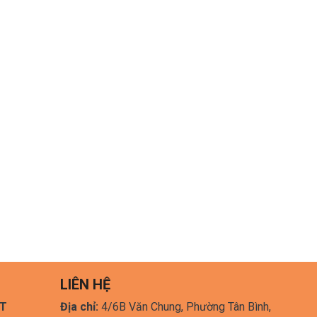
LIÊN HỆ
HT
Địa chỉ:
4/6B Văn Chung, Phường Tân Bình,