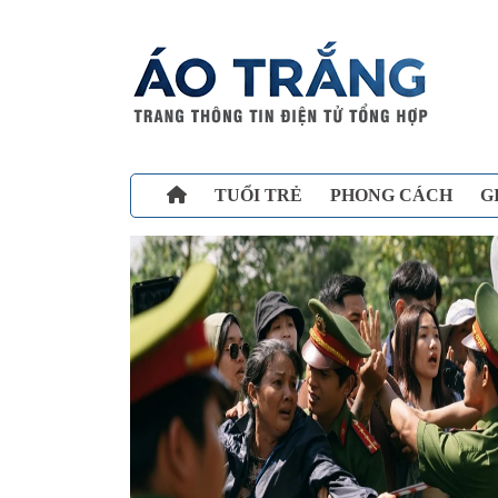
TUỔI TRẺ
PHONG CÁCH
G