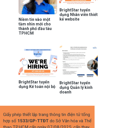
BrightStar tuyển
dụng Nhân viên thiết
kế website
Niềm tin vào một
tầm nhìn mới cho
thành phố đầu tàu
TPHCM
BrightStar tuyển
BrightStar tuyển
dụng Kế toán nội bộ
dụng Quản lý kinh
doanh
Giấy phép thiết lập trang thông tin điện tử tổng
hợp số
1533/GP-TTĐT
do Sở Văn hóa và Thể
thao TP.HCM cấp ngày 07/08/2025; cấp thay