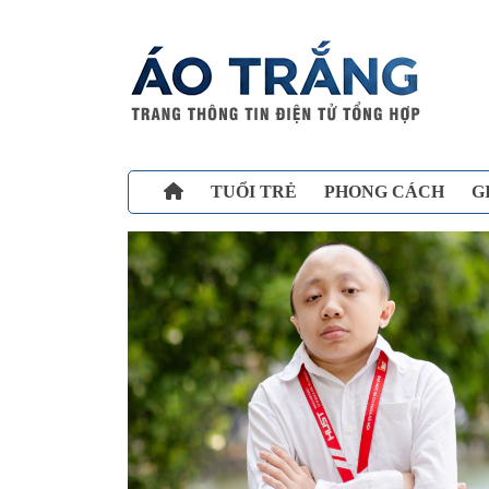
TUỔI TRẺ
PHONG CÁCH
G