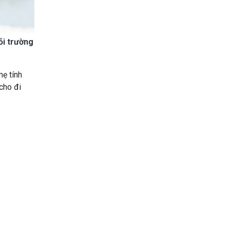
ỏi trường
mẹ tính
cho đi