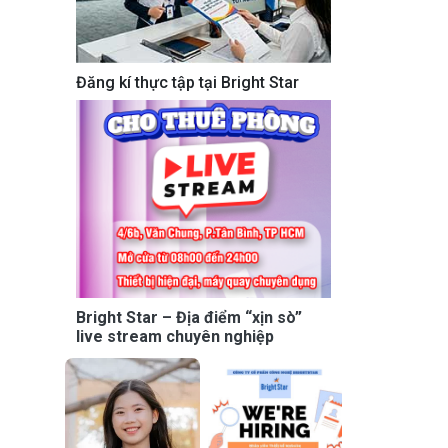
Đăng kí thực tập tại Bright Star
Bright Star – Địa điểm “xịn sò”
live stream chuyên nghiệp