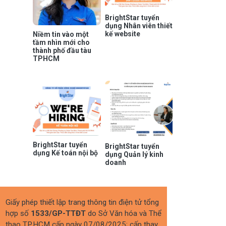
BrightStar tuyển
dụng Nhân viên thiết
kế website
Niềm tin vào một
tầm nhìn mới cho
thành phố đầu tàu
TPHCM
BrightStar tuyển
BrightStar tuyển
dụng Kế toán nội bộ
dụng Quản lý kinh
doanh
Giấy phép thiết lập trang thông tin điện tử tổng
hợp số
1533/GP-TTĐT
do Sở Văn hóa và Thể
thao TP.HCM cấp ngày 07/08/2025; cấp thay