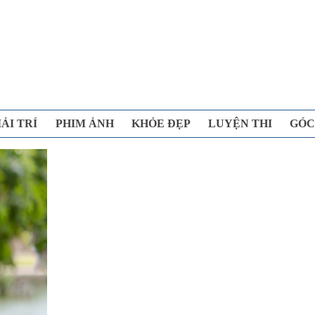
IẢI TRÍ
PHIM ẢNH
KHỎE ĐẸP
LUYỆN THI
GÓC