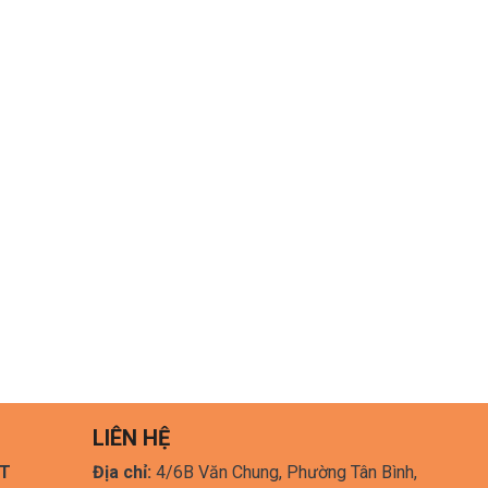
LIÊN HỆ
HT
Địa chỉ:
4/6B Văn Chung, Phường Tân Bình,