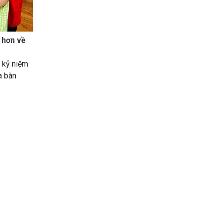
õ hơn về
 kỷ niệm
a bàn