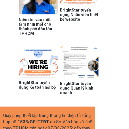
BrightStar tuyển
dụng Nhân viên thiết
kế website
Niềm tin vào một
tầm nhìn mới cho
thành phố đầu tàu
TPHCM
BrightStar tuyển
BrightStar tuyển
dụng Kế toán nội bộ
dụng Quản lý kinh
doanh
Giấy phép thiết lập trang thông tin điện tử tổng
hợp số
1533/GP-TTĐT
do Sở Văn hóa và Thể
thao TP.HCM cấp ngày 07/08/2025; cấp thay