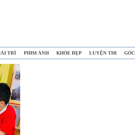
IẢI TRÍ
PHIM ẢNH
KHỎE ĐẸP
LUYỆN THI
GÓC