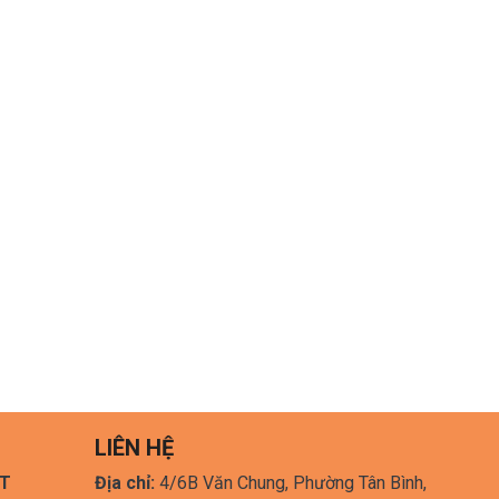
LIÊN HỆ
HT
Địa chỉ:
4/6B Văn Chung, Phường Tân Bình,