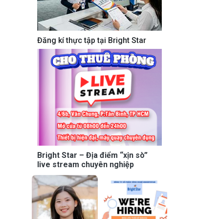
Đăng kí thực tập tại Bright Star
Bright Star – Địa điểm “xịn sò”
live stream chuyên nghiệp