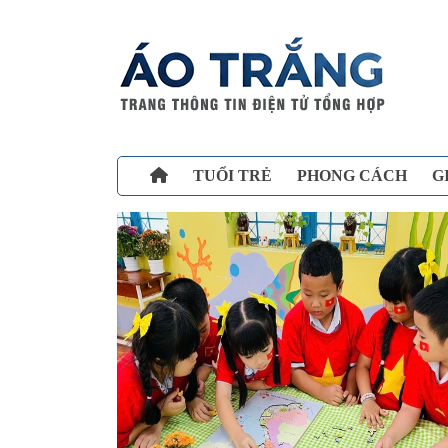
TUỔI TRẺ
PHONG CÁCH
G