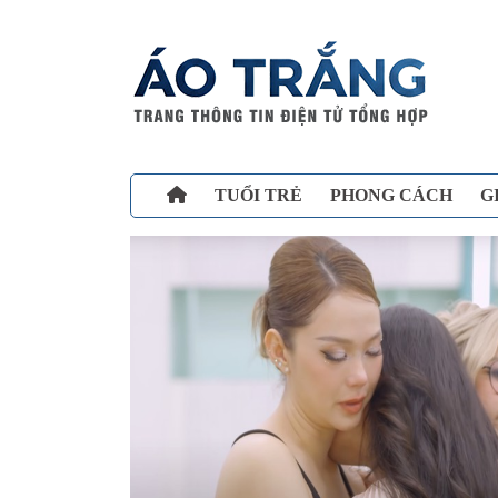
TUỔI TRẺ
PHONG CÁCH
G