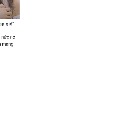
ạp gió”
c nức nở
ân mạng