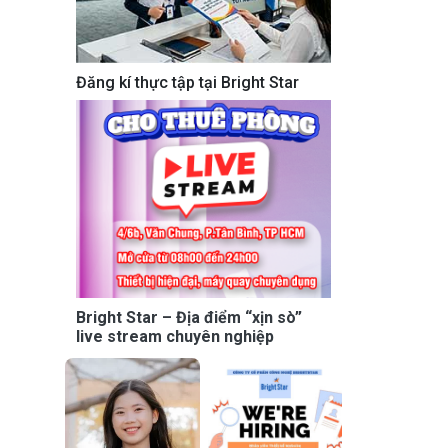
Đăng kí thực tập tại Bright Star
Bright Star – Địa điểm “xịn sò”
live stream chuyên nghiệp