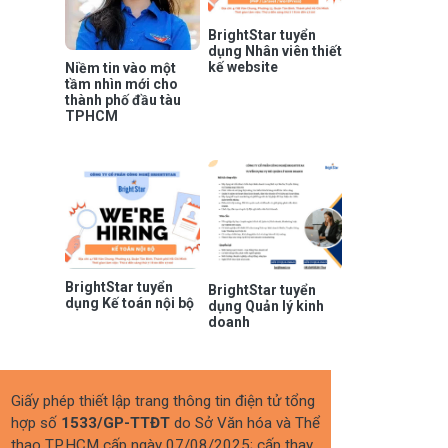
BrightStar tuyển
dụng Nhân viên thiết
kế website
Niềm tin vào một
tầm nhìn mới cho
thành phố đầu tàu
TPHCM
BrightStar tuyển
BrightStar tuyển
dụng Kế toán nội bộ
dụng Quản lý kinh
doanh
Giấy phép thiết lập trang thông tin điện tử tổng
hợp số
1533/GP-TTĐT
do Sở Văn hóa và Thể
thao TP.HCM cấp ngày 07/08/2025; cấp thay