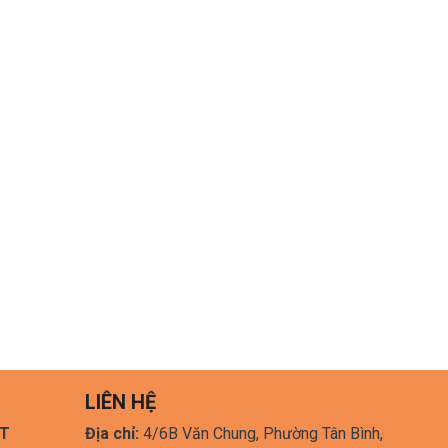
LIÊN HỆ
HT
Địa chỉ:
4/6B Văn Chung, Phường Tân Bình,