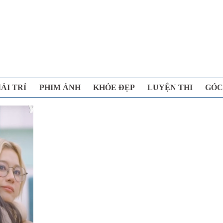
IẢI TRÍ
PHIM ẢNH
KHỎE ĐẸP
LUYỆN THI
GÓC