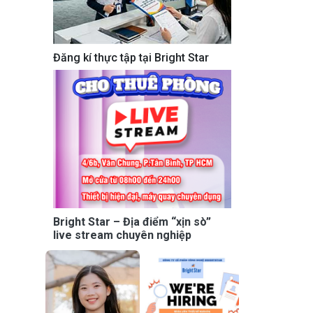
Đăng kí thực tập tại Bright Star
Bright Star – Địa điểm “xịn sò”
live stream chuyên nghiệp