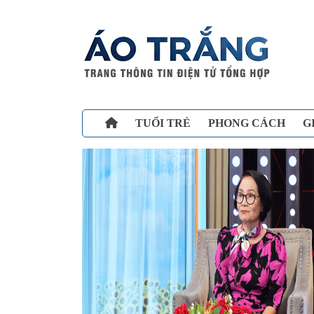
TUỔI TRẺ
PHONG CÁCH
G