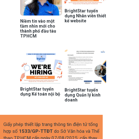
BrightStar tuyển
dụng Nhân viên thiết
kế website
Niềm tin vào một
tầm nhìn mới cho
thành phố đầu tàu
TPHCM
BrightStar tuyển
BrightStar tuyển
dụng Kế toán nội bộ
dụng Quản lý kinh
doanh
Giấy phép thiết lập trang thông tin điện tử tổng
hợp số
1533/GP-TTĐT
do Sở Văn hóa và Thể
thao TP.HCM cấp ngày 07/08/2025; cấp thay