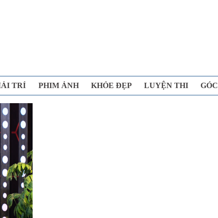
IẢI TRÍ
PHIM ẢNH
KHỎE ĐẸP
LUYỆN THI
GÓC