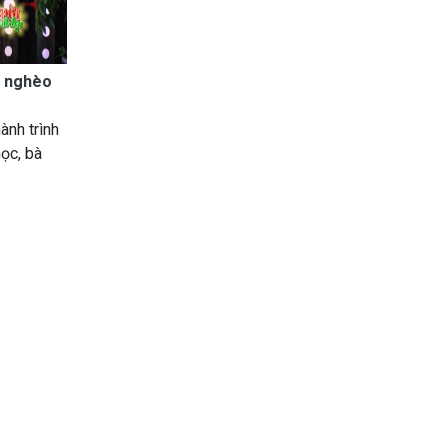
n nghèo
ành trình
học, bà