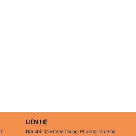
LIÊN HỆ
HT
Địa chỉ:
4/6B Văn Chung, Phường Tân Bình,