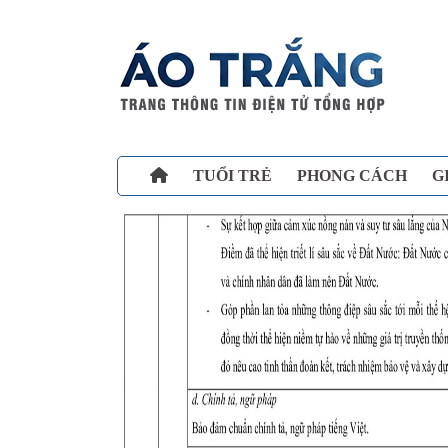
TUỔI TRẺ
PHONG CÁCH
G