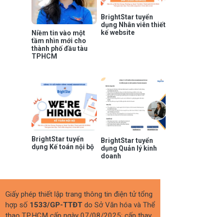
BrightStar tuyển
dụng Nhân viên thiết
kế website
Niềm tin vào một
tầm nhìn mới cho
thành phố đầu tàu
TPHCM
BrightStar tuyển
BrightStar tuyển
dụng Kế toán nội bộ
dụng Quản lý kinh
doanh
Giấy phép thiết lập trang thông tin điện tử tổng
hợp số
1533/GP-TTĐT
do Sở Văn hóa và Thể
thao TP.HCM cấp ngày 07/08/2025; cấp thay