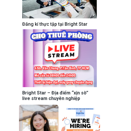
Đăng kí thực tập tại Bright Star
Bright Star – Địa điểm “xịn sò”
live stream chuyên nghiệp