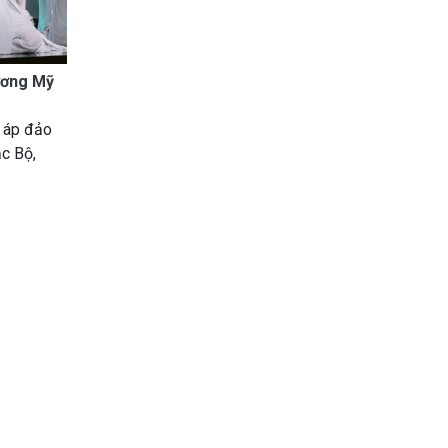
ương Mỹ
g áp đảo
ắc Bộ,