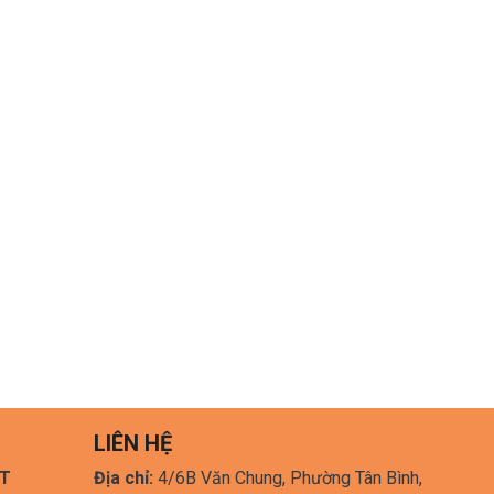
LIÊN HỆ
HT
Địa chỉ:
4/6B Văn Chung, Phường Tân Bình,