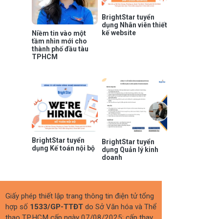
BrightStar tuyển
dụng Nhân viên thiết
kế website
Niềm tin vào một
tầm nhìn mới cho
thành phố đầu tàu
TPHCM
BrightStar tuyển
BrightStar tuyển
dụng Kế toán nội bộ
dụng Quản lý kinh
doanh
Giấy phép thiết lập trang thông tin điện tử tổng
hợp số
1533/GP-TTĐT
do Sở Văn hóa và Thể
thao TP.HCM cấp ngày 07/08/2025; cấp thay