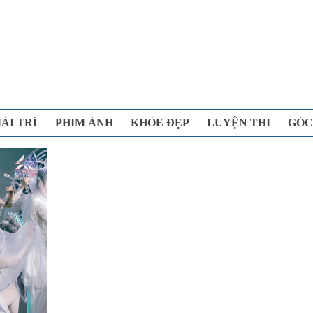
IẢI TRÍ
PHIM ẢNH
KHỎE ĐẸP
LUYỆN THI
GÓC