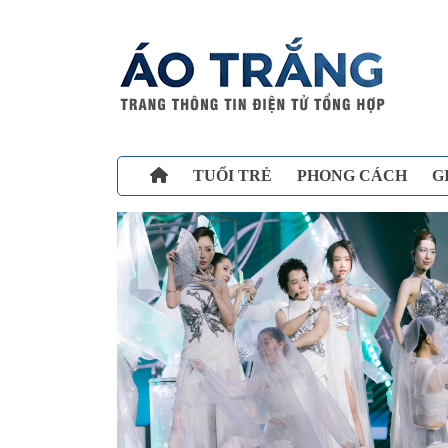
TUỔI TRẺ
PHONG CÁCH
G