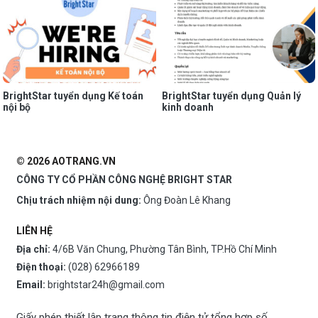
BrightStar tuyển dụng Kế toán
BrightStar tuyển dụng Quản lý
nội bộ
kinh doanh
© 2026 AOTRANG.VN
CÔNG TY CỔ PHẦN CÔNG NGHỆ BRIGHT STAR
Chịu trách nhiệm nội dung:
Ông Đoàn Lê Khang
LIÊN HỆ
Địa chỉ:
4/6B Văn Chung, Phường Tân Bình, TP.Hồ Chí Minh
Điện thoại:
(028) 62966189
Email:
brightstar24h@gmail.com
Giấy phép thiết lập trang thông tin điện tử tổng hợp số