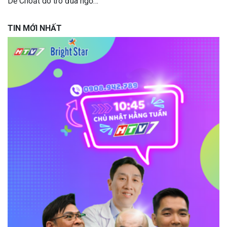
Dế Choắt do trò đùa ngỗ…
TIN MỚI NHẤT