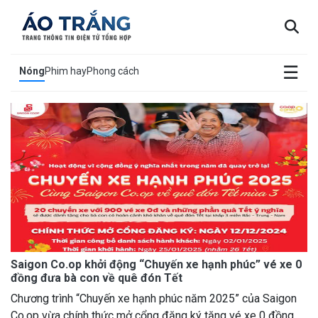
×
☰
Nóng
Phim hay
Phong cách
Saigon Co.op khởi động “Chuyến xe hạnh phúc” vé xe 0
đồng đưa bà con về quê đón Tết
Chương trình “Chuyến xe hạnh phúc năm 2025” của Saigon
Co.op vừa chính thức mở cổng đăng ký tặng vé xe 0 đồng