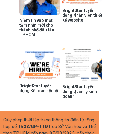
BrightStar tuyển
dụng Nhân viên thiết
kế website
Niềm tin vào một
tầm nhìn mới cho
thành phố đầu tàu
TPHCM
BrightStar tuyển
BrightStar tuyển
dụng Kế toán nội bộ
dụng Quản lý kinh
doanh
Giấy phép thiết lập trang thông tin điện tử tổng
hợp số
1533/GP-TTĐT
do Sở Văn hóa và Thể
thao TP.HCM cấp ngày 07/08/2025; cấp thay