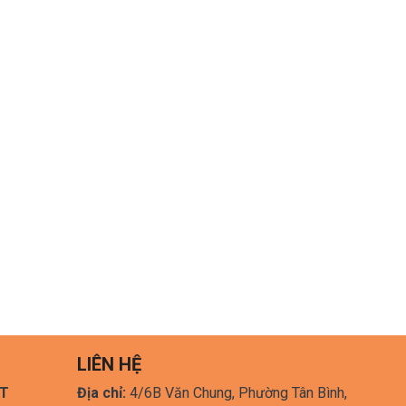
LIÊN HỆ
HT
Địa chỉ:
4/6B Văn Chung, Phường Tân Bình,