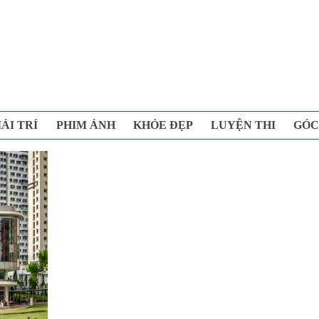
IẢI TRÍ
PHIM ẢNH
KHỎE ĐẸP
LUYỆN THI
GÓC