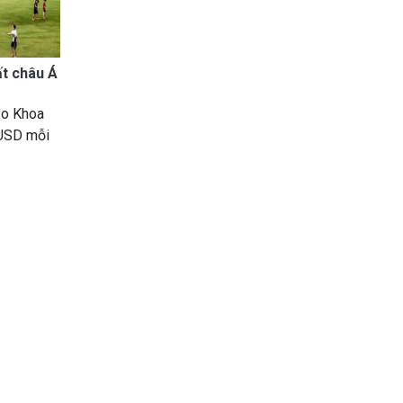
ất châu Á
tạo Khoa
USD mỗi