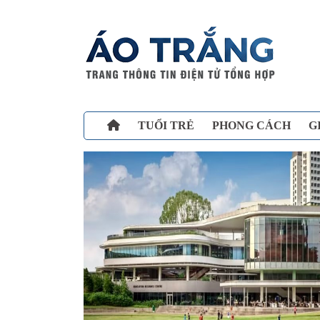
TUỔI TRẺ
PHONG CÁCH
G