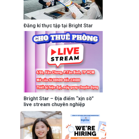
Đăng kí thực tập tại Bright Star
Bright Star – Địa điểm “xịn sò”
live stream chuyên nghiệp