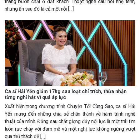
tháng bươn chải ở đất khách. Thoạt nghe câu nói nhẹ tênh,
nhưng ẩn sau đó là cả một nỗi […]
Ca sĩ Hải Yến giảm 17kg sau loạt chỉ trích, thừa nhận
từng nghỉ hát vì quá áp lực
Xuất hiện trong chương trình Chuyện Tối Cùng Sao, ca sĩ Hải
Yến mang đến những chia sẻ chân thành về hành trình nghệ
thuật của mình. Đằng sau chất giọng đầy nội lực là một trái tim
luôn rực cháy với đam mê và một nghị lực không ngừng vượt
qua thử thách để […]