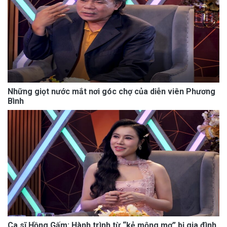
Những giọt nước mắt nơi góc chợ của diễn viên Phương
Bình
Ca sĩ Hồng Gấm: Hành trình từ “kẻ mộng mơ” bị gia đình